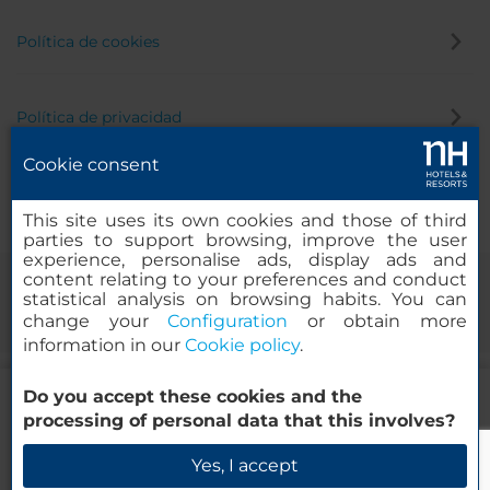
Política de cookies
Política de privacidad
Cookie consent
Canal de denuncias
This site uses its own cookies and those of third
parties to support browsing, improve the user
experience, personalise ads, display ads and
content relating to your preferences and conduct
statistical analysis on browsing habits. You can
change your
Configuration
or obtain more
information in our
Cookie policy
.
95.59
Do you accept these cookies and the
USD
DESDE
© 2000-2026 MINOR HOTELS EUROPE & AMERICAS Santa Engracia,
processing of personal data that this involves?
Impuestos y tasas incluidas
120. 28003 Madrid, España
Reserva ahora
Yes, I accept