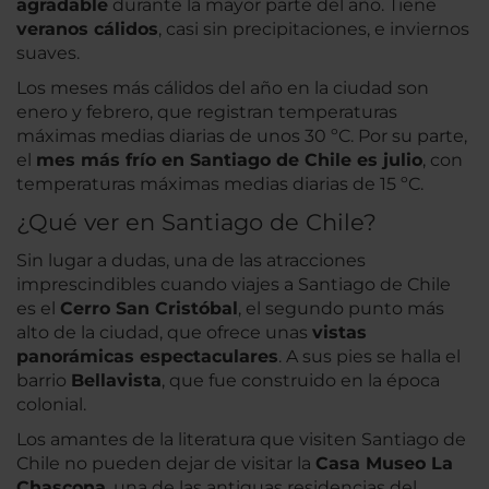
agradable
durante la mayor parte del año. Tiene
veranos cálidos
, casi sin precipitaciones, e inviernos
suaves.
Los meses más cálidos del año en la ciudad son
enero y febrero, que registran temperaturas
máximas medias diarias de unos 30 ºC. Por su parte,
el
mes más frío en Santiago de Chile es julio
, con
temperaturas máximas medias diarias de 15 ºC.
¿Qué ver en Santiago de Chile?
Sin lugar a dudas, una de las atracciones
imprescindibles cuando viajes a Santiago de Chile
es el
Cerro San Cristóbal
, el segundo punto más
alto de la ciudad, que ofrece unas
vistas
panorámicas espectaculares
. A sus pies se halla el
barrio
Bellavista
, que fue construido en la época
colonial.
Los amantes de la literatura que visiten Santiago de
Chile no pueden dejar de visitar la
Casa Museo La
Chascona
, una de las antiguas residencias del