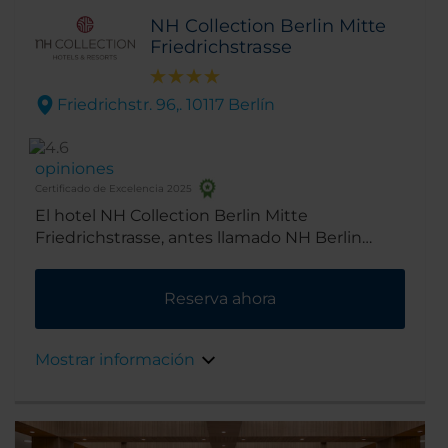
NH Collection Berlin Mitte
Friedrichstrasse
Friedrichstr. 96,. 10117 Berlín
opiniones
Certificado de Excelencia 2025
El hotel NH Collection Berlin Mitte
Friedrichstrasse, antes llamado NH Berlin
Friedrichstrasse, tiene un emplazamiento
privilegiado en la famosa calle
Reserva ahora
Friedrichstrasse, cerca de los lugares de
interés y las áreas de compras más conocidos
de Berlín. Se encuentra a pasos de la Puerta
Mostrar información
de Brandeburgo y de Unter den Linden, el
histórico bulevar de Berlín rodeado de
árboles.