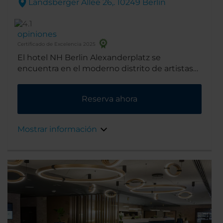
Landsberger Allee 26,. 10249 Berlín
opiniones
Certificado de Excelencia 2025
El hotel NH Berlin Alexanderplatz se
encuentra en el moderno distrito de artistas
de Berlín, una de las zonas más tranquilas de
la ciudad. Junto al hotel hay un hermoso
Reserva ahora
parque y, más adelante, en la misma calle,
algunas cafeterías y cervecerías al aire libre.
Mostrar información