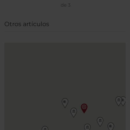
conocidas— está a tan solo 10 minutos de
de
3
distancia. Otros lugares de interés, como el
Louvre y los jardines de las Tullerías, la plaza
Otros artículos
Vendôme o el Sagrado Corazón se encuentran
a 30 minutos a pie.