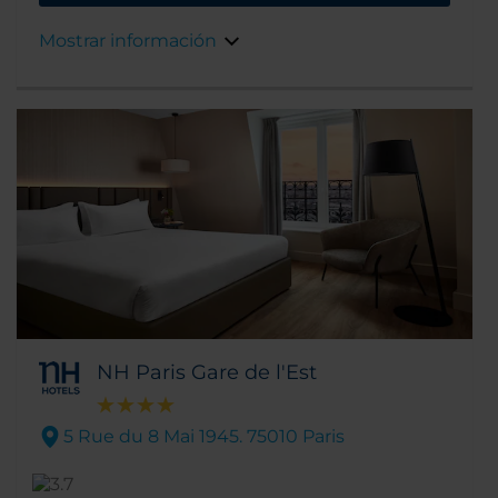
de interés cultural imprescindibles de París.
Gracias a la excelente ubicación del hotel,
Mostrar información
descubrirás que tienes a poca distancia a pie
o con acceso directo en metro los Campos
Elíseos, el Arco del Triunfo, el Grand Palais y el
Petit Palais, la Plaza de la Concordia y el
Palacio del Elíseo, residencia oficial del
presidente de la República Francesa.
NH Paris Gare de l'Est
5 Rue du 8 Mai 1945. 75010 Paris