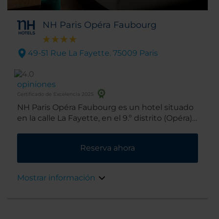
NH Paris Opéra Faubourg
49-51 Rue La Fayette. 75009 Paris
opiniones
Certificado de Excelencia 2025
NH Paris Opéra Faubourg es un hotel situado
en la calle La Fayette, en el 9.º distrito (Opéra)
de París, entre Montmartre y el distrito de
anticuarios de Drouot. Gracias a su práctica
Reserva ahora
ubicación, el hotel queda a corta distancia a
pie de algunos de los principales lugares de
interés de la ciudad. Como por ejemplo, la
Mostrar información
ópera Garnier y las galerías Lafayette, que
están a escasos 15 minutos. Mientras que el
bulevar Haussmann —que reúne a un
compendio de las marcas de moda más