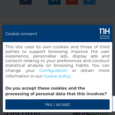
Cookie consent
Aviso legal
This site uses its own cookies and those of third
parties to support browsing, improve the user
Política de cookies
experience, personalise ads, display ads and
content relating to your preferences and conduct
statistical analysis on browsing habits. You can
change your
Configuration
or obtain more
Política de privacidad
information in our
Cookie policy
.
Do you accept these cookies and the
Canal de denuncias
processing of personal data that this involves?
Yes, I accept