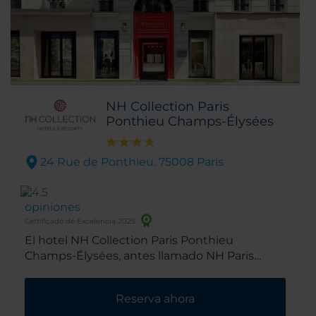
NH Collection Paris
Ponthieu Champs-Élysées
24 Rue de Ponthieu. 75008 Paris
opiniones
Certificado de Excelencia 2025
El hotel NH Collection Paris Ponthieu
Champs-Élysées, antes llamado NH Paris
Champs-Élysées Hotel, se encuentra en el
distrito 8, un barrio chic donde se concentran
Reserva ahora
muchos de los destinos de compras y lugares