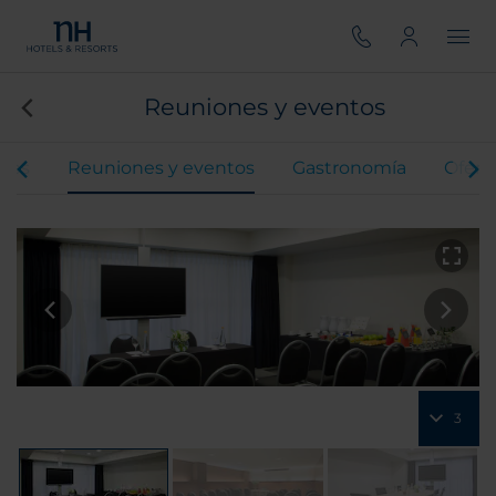
Reuniones y eventos
ones
Reuniones y eventos
Gastronomía
Ofert
3