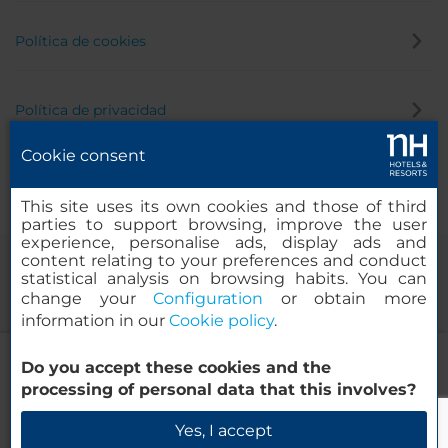
Política de cookies
Política de privacidad
Cookie consent
Canal de denuncias
This site uses its own cookies and those of third
parties to support browsing, improve the user
experience, personalise ads, display ads and
content relating to your preferences and conduct
statistical analysis on browsing habits. You can
change your
Configuration
or obtain more
information in our
Cookie policy
.
NH Buenos Aires Latino
Do you accept these cookies and the
© 2000-2026 MINOR HOTELS EUROPE & AMERICAS Santa Engracia,
processing of personal data that this involves?
120. 28003 Madrid, España
Verificar disponibilidad
Yes, I accept