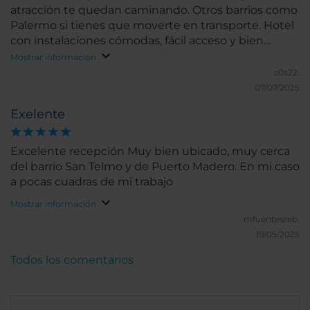
atracción te quedan caminando. Otros barrios como
Palermo si tienes que moverte en transporte. Hotel
con instalaciones cómodas, fácil acceso y bien
ubicado en la zona céntrica de Buenos Aires
Mostrar información
s0s22.
07/07/2025
Exelente
Excelente recepción Muy bien ubicado, muy cerca
del barrio San Telmo y de Puerto Madero. En mi caso
a pocas cuadras de mi trabajo
Mostrar información
mfuentesreb.
19/05/2025
Todos los comentarios