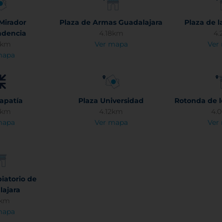
Mirador
Plaza de Armas Guadalajara
Plaza de l
ndencia
4.18km
4.
9km
Ver mapa
Ver
mapa
apatía
Plaza Universidad
Rotonda de l
5km
4.12km
4.
mapa
Ver mapa
Ver
iatorio de
lajara
1km
mapa