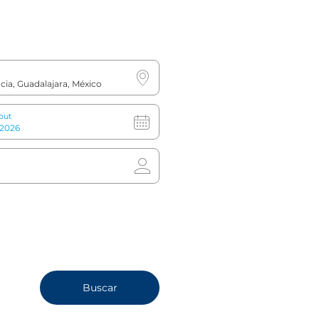
En carro
DESDE EL AEROPUERTO MIGUEL
HIDALGO:
Toma la avenida Lázaro Cárdenas.
out
Gira a la derecha en la avenida López
Mateos.
Gira a la izquierda en la avenida
Américas.
Continúa hasta llegar al hotel
(aproximadamente 200 metros).
DESDE EL NORTE
Toma la avenida Federalismo.
Gira a la derecha en la avenida
Patria.
Gira a la izquierda en la avenida
Américas.
Continúa hasta llegar al hotel
(aproximadamente 200 metros).
Buscar
DESDE EL SUR: