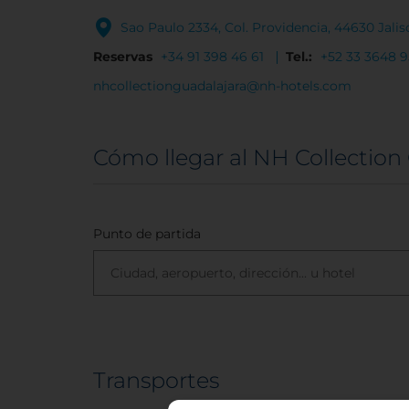
Sao Paulo 2334, Col. Providencia, 44630 Jali
Reservas
+34 91 398 46 61
Tel.:
+52 33 3648 
nhcollectionguadalajara@nh-hotels.com
Cómo llegar al NH Collection
Punto de partida
Transportes