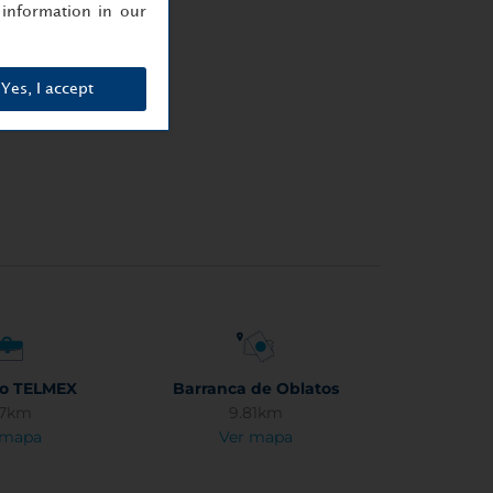
information in our
Yes, I accept
io TELMEX
Barranca de Oblatos
57km
9.81km
 mapa
Ver mapa