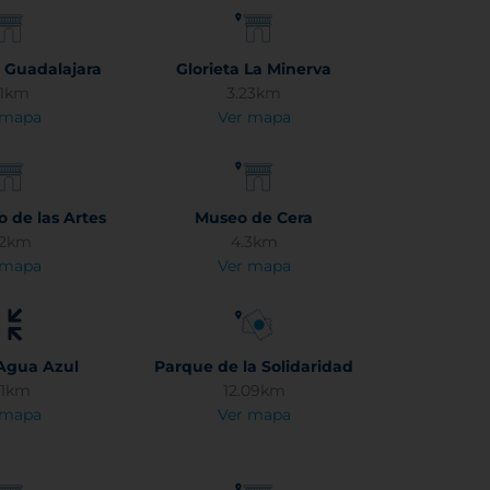
e Guadalajara
Glorieta La Minerva
11km
3.23km
 mapa
Ver mapa
de las Artes
Museo de Cera
52km
4.3km
 mapa
Ver mapa
Agua Azul
Parque de la Solidaridad
51km
12.09km
 mapa
Ver mapa