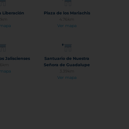
a Liberación
Plaza de los Mariachis
2km
4.76km
 mapa
Ver mapa
os Jaliscienses
Santuario de Nuestra
06km
Señora de Guadalupe
 mapa
3.39km
Ver mapa