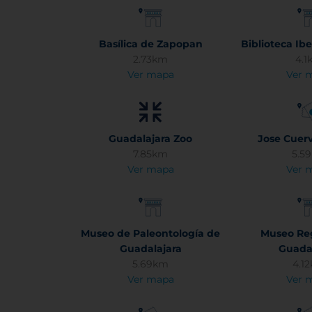
Basílica de Zapopan
Biblioteca Ib
2.73km
4.1
Ver mapa
Ver 
Guadalajara Zoo
Jose Cuerv
7.85km
5.5
Ver mapa
Ver 
Museo de Paleontología de
Museo Re
Guadalajara
Guada
5.69km
4.1
Ver mapa
Ver 