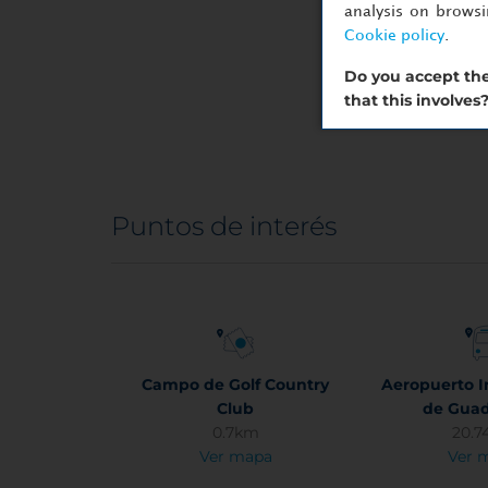
analysis on brows
Cookie policy
.
Do you accept the
that this involves
Puntos de interés
Campo de Golf Country
Aeropuerto I
Club
de Guad
0.7km
20.
Ver mapa
Ver 