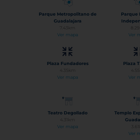
Parque Metropolitano de
Parque 
Guadalajara
Indepe
7.43km
8.2
Ver mapa
Ver 
Plaza Fundadores
Plaza T
4.35km
4.5
Ver mapa
Ver 
Teatro Degollado
Templo Exp
4.31km
Guada
Ver mapa
3.6
Ver 