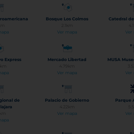
eroamericana
Bosque Los Colmos
Catedral d
km
2.1km
4.
mapa
Ver mapa
Ver
o Express
Mercado Libertad
MUSA Museo 
9km
4.79km
3.
mapa
Ver mapa
Ver
gional de
Palacio de Gobierno
Parque 
lajara
4.22km
5.
2km
Ver mapa
Ver
mapa