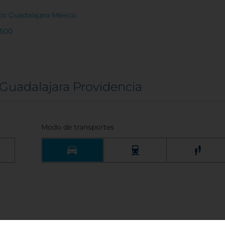
sco Guadalajara México
9500
 Guadalajara Providencia
Modo de transportes