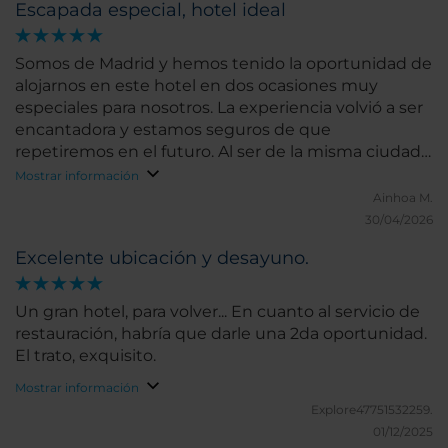
Escapada especial, hotel ideal
Somos de Madrid y hemos tenido la oportunidad de
alojarnos en este hotel en dos ocasiones muy
especiales para nosotros. La experiencia volvió a ser
encantadora y estamos seguros de que
repetiremos en el futuro. Al ser de la misma ciudad,
creo que apreciamos aún más que los turistas la
Mostrar información
ubicación privilegiada de este hotel. Es casi mágico
Ainhoa M.
vivir durante un día en este lugar. Es maravilloso
30/04/2026
asomarte a la ventana de la habitación y observar
Excelente ubicación y desayuno.
todo lo que alcanza a la vista: el Paseo del Prado, la
fuente de Neptuno, el Museo Thyssen, el Museo del
Prado, el Palacio de Correos, la iglesa de Los
Un gran hotel, para volver... En cuanto al servicio de
Jerónimos, y casi hasta el Congreso de los
restauración, habría que darle una 2da oportunidad.
Diputados o el Parque del Retiro. Por supuesto,
El trato, exquisito.
visitar todos estos lugares y pasear tranquilamente
Mostrar información
por el Barrio de las Letras y el Retiro resulta
Explore47751532259.
igualmente recomendable. También quisiera
01/12/2025
resaltar la atención sumamente amable y