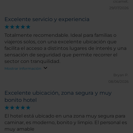
ruidos, pero en viernes por la noche algunos
cicamet.
huéspedes reportaron ruido excesivo que se
29/07/2026
escuchaba hasta algunas habitaciones, proveniente
Excelente servicio y experiencia
de algún antro cercano, los cambiaron de cuarto sin
discusión. Por tanto, es una excelente opción.
Resuelve inconvenientes y te deja la sensación de
Totalmente recomendable. Ideal para familias o
que están para ayudarte y dan soluciones, no
viajeros solos, con una excelente ubicación que
pretextos. Recomendado.
facilita el acceso a distintos lugares de interés y una
sensación de seguridad que permite recorrer el
sector con tranquilidad.
Mostrar información
Bryan P.
08/06/2026
Excelente ubicación, zona segura y muy
bonito hotel
El hotel está ubicado en una zona muy segura para
caminar, es moderno, bonito y limpio. El personal es
muy amable