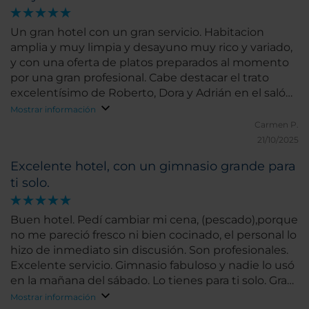
Un gran hotel con un gran servicio. Habitacion
amplia y muy limpia y desayuno muy rico y variado,
y con una oferta de platos preparados al momento
por una gran profesional. Cabe destacar el trato
excelentísimo de Roberto, Dora y Adrián en el salón
del desayuno. Un ejemplo a seguir. Y en recepción
Mostrar información
destaco al sr. Braulio, atento siempre y amabilísimo.
Carmen P.
21/10/2025
Excelente hotel, con un gimnasio grande para
ti solo.
Buen hotel. Pedí cambiar mi cena, (pescado),porque
no me pareció fresco ni bien cocinado, el personal lo
hizo de inmediato sin discusión. Son profesionales.
Excelente servicio. Gimnasio fabuloso y nadie lo usó
en la mañana del sábado. Lo tienes para ti solo. Gran
calidad precio. Yo no tuve problema para dormir sin
Mostrar información