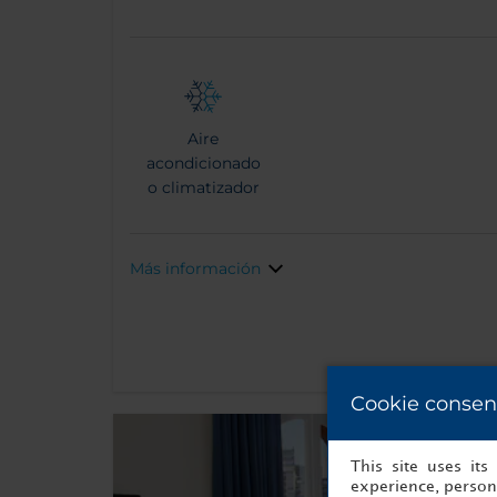
Aire
acondicionado
o climatizador
Más información
Cookie consen
This site uses it
experience, persona