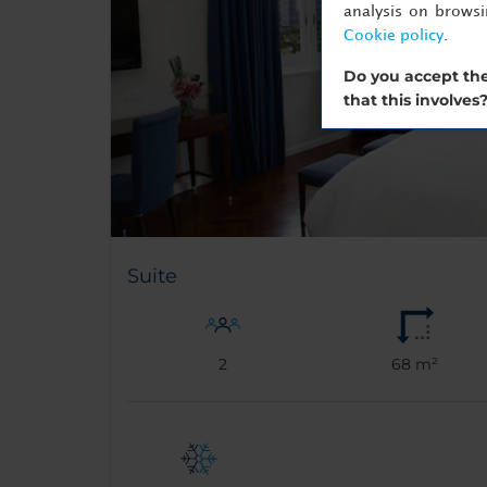
analysis on brows
Cookie policy
.
Do you accept the
that this involves
Suite
2
68 m²