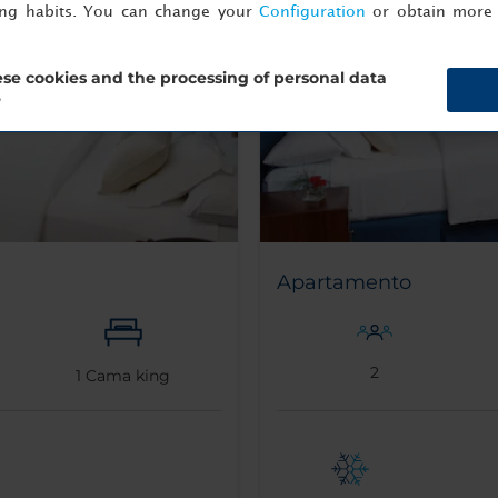
ing habits. You can change your
Configuration
or obtain more 
se cookies and the processing of personal data
?
Apartamento
2
1
Cama king