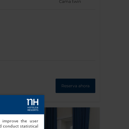
Cama twin
Reserva ahora
, improve the user
 conduct statistical