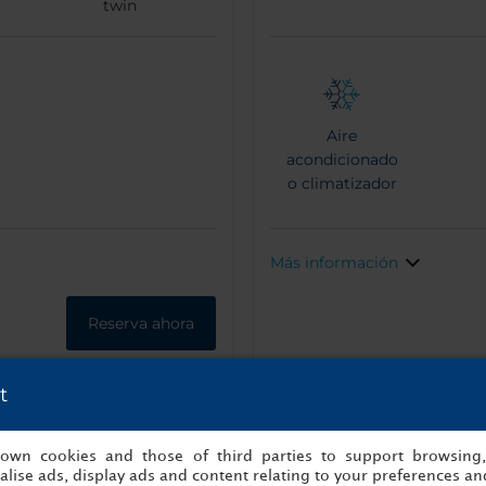
twin
Aire
acondicionado
o climatizador
Más información
Reserva ahora
t
s own cookies and those of third parties to support browsing
lise ads, display ads and content relating to your preferences and