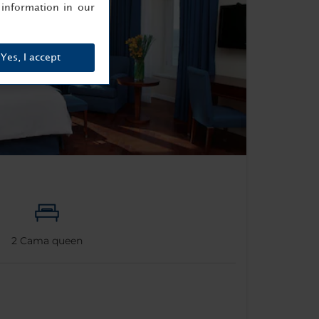
information in our
Yes, I accept
2
Cama queen