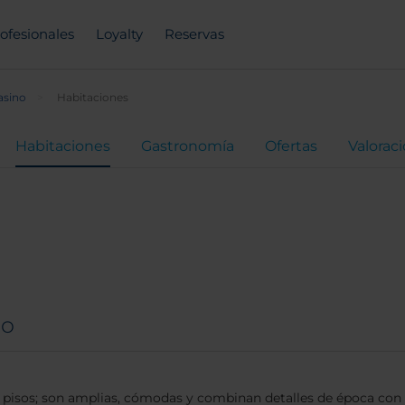
ofesionales
Loyalty
Reservas
asino
Habitaciones
Habitaciones
Gastronomía
Ofertas
Valorac
no
 pisos; son amplias, cómodas y combinan detalles de época co