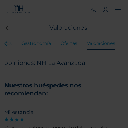
Valoraciones
entos
Gastronomía
Ofertas
Valoraciones
opiniones: NH La Avanzada
Nuestros huéspedes nos
recomiendan:
Mi estancia
Muy buena atención por parte del personal y