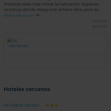
limpieza nada más tomar la habitación. Espacios
cercanos donde desayunar al haire libre, pero es
bueno el desayuno en el hotel en cuanto a calidad.
Mostrar información
InigoIO13.
16/07/2025
opiniones
Hoteles cercanos
NH Bilbao Deusto