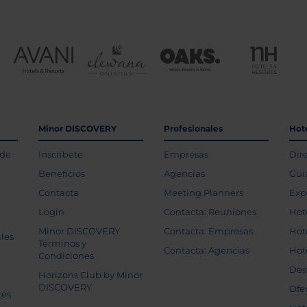
Minor DISCOVERY
Profesionales
Hot
 de
Inscríbete
Empresas
Dir
Beneficios
Agencias
Guí
Contacta
Meeting Planners
Exp
Login
Contacta: Reuniones
Hot
Minor DISCOVERY
Contacta: Empresas
Hot
les
Términos y
Contacta: Agencias
Hot
Condiciones
Des
Horizons Club by Minor
DISCOVERY
Ofe
tes