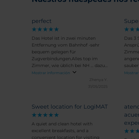
perfect
Super
Das Hotel ist in zwei minuten
Das 3 S
Entfernung vom Bahnhof -sehr
Ansprü
bequem gelegen für
Zimmer
Zugverbindungen.Alles top im
angene
Zimmer, wie üblich bei NH … dazu
sauber
auch super Aussicht von den
Mostrar información
Mostrar
höeren Etagen!
Zhenya Y.
31/05/2025
Sweet location for LogiMAT
atenc
acue
expec
A quiet and clean hotel with
excellent breakfasts, and a
convenient location for visiting