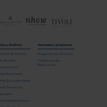
eles y Destinos
Asociados y programas
ectorio de hoteles
Programa de afiliación
as de viaje
Programas de
fidelización
eriencia NH
eles familiares
eles Eco sostenibles
eles Temáticos
tacados
rtas Hoteles Verano