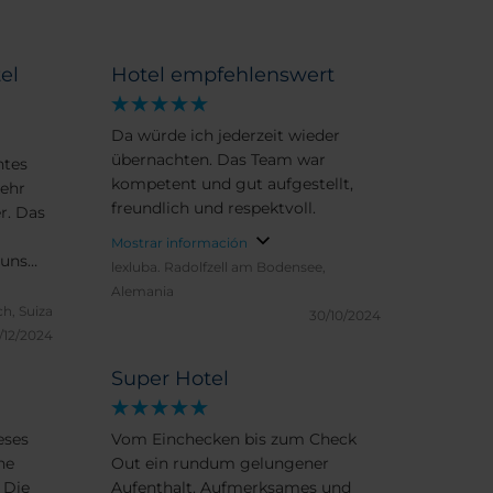
el
Hotel empfehlenswert
Da würde ich jederzeit wieder
übernachten. Das Team war
ntes
kompetent und gut aufgestellt,
Sehr
freundlich und respektvoll.
r. Das
Mostrar información
 uns
lexluba.
Radolfzell am Bodensee,
ne
Alemania
ch, Suiza
30/10/2024
/12/2024
Super Hotel
eses
Vom Einchecken bis zum Check
ne
Out ein rundum gelungener
 Die
Aufenthalt. Aufmerksames und