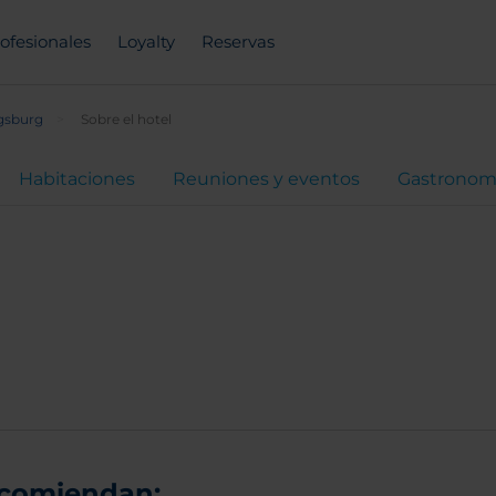
ofesionales
Loyalty
Reservas
gsburg
Sobre el hotel
Habitaciones
Reuniones y eventos
Gastronom
ecomiendan: