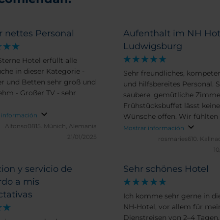
 nettes Personal
Aufenthalt im NH Hot
Ludwigsburg
terne Hotel erfüllt alle
che in dieser Kategorie -
Sehr freundliches, kompete
 und Betten sehr groß und
und hilfsbereites Personal. 
hm - Großer TV - sehr
saubere, gemütliche Zimme
Frühstücksbuffet lässt keine
 información
Wünsche offen. Wir fühlten
Alfonso0815.
Múnich, Alemania
sehr wohl und kommen ger
Mostrar información
21/01/2025
wieder.
rosmaries610.
Kallna
10
ion y servicio de
Sehr schönes Hotel
rdo a mis
tativas
Ich komme sehr gerne in di
NH-Hotel, vor allem für mei
Dienstreisen von 2–4 Tagen.