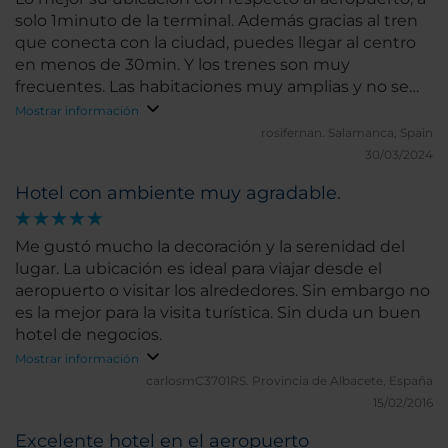
solo 1minuto de la terminal. Además gracias al tren
que conecta con la ciudad, puedes llegar al centro
en menos de 30min. Y los trenes son muy
frecuentes. Las habitaciones muy amplias y no se
oye nada de ruido. El restaurante muy bueno
Mostrar información
aunque no hay mucha oferta de platos.
rosifernan.
Salamanca, Spain
30/03/2024
Hotel con ambiente muy agradable.
Me gustó mucho la decoración y la serenidad del
lugar. La ubicación es ideal para viajar desde el
aeropuerto o visitar los alrededores. Sin embargo no
es la mejor para la visita turística. Sin duda un buen
hotel de negocios.
Mostrar información
carlosmC3701RS.
Provincia de Albacete, España
15/02/2016
Excelente hotel en el aeropuerto