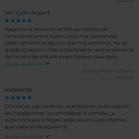
21/05/2015
NH Lyon Airport
Pasamos la noche en el NH por motivo de
conexiones entre vuelos pero nos sorprendio
positivamente lo agusto que nos sentimos. No es
quizás el destino más emocionante pero el personal
del hotel y las instalaciones hicieron que para
nosotros la experiencia fuera muy grata!
Mostrar información
583linag.
Barcelona, España
22/01/2015
excelente
El hotel es casi perfecto, el ambiente, la decoración,
las instalaciones, la comodidad, la comida.....y
supercómodo si llegas tarde de un vuelo o tienes
que viajar al día siguiente
Mostrar información