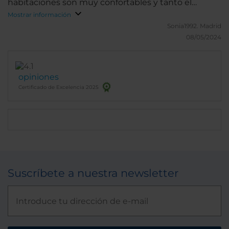
habitaciones son muy confortables y tanto el
desayuno como el restaurante tienen una oferta
Mostrar información
muy completa sin necesidad de buscar otras
Sonia1992.
Madrid
opciones fuera.
08/05/2024
opiniones
Certificado de Excelencia 2025
Suscríbete a nuestra newsletter