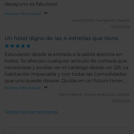
desayuno es fabuloso!
Mostrar información
annarb2026.
Fuengirola, España
19/05/2026
Un hotel digno de las 4 estrellas que tiene.
Estuvieron desde la entrada a la salida atentos en
todos. Te ofrecían cualquier artículo de cortesía que
necesitaras y podías ver el catálogo desde un QR. La
habitación impecable y con todas las comodidades
que uno puede desear. Quizás en un futuro tener
plato ducha y una cama única grande pero eso fue
Mostrar información
fallo mío de no indicarlo. El servicio de restaurante
Marmolexico.
Nueva Andalucia, España
también 10/10 y la comida muy rica aunque los
11/05/2026
platos calientes hay que pedirlos en el buffet a
Todos los comentarios
demanda.