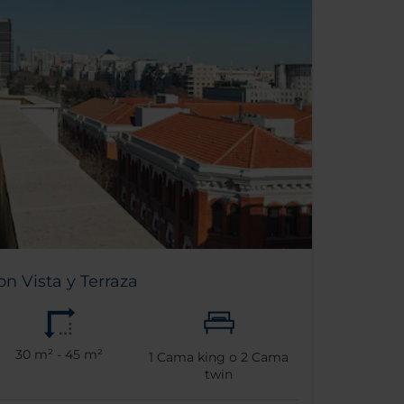
n Vista y Terraza
30 m² - 45 m²
1
Cama king o
2
Cama
twin