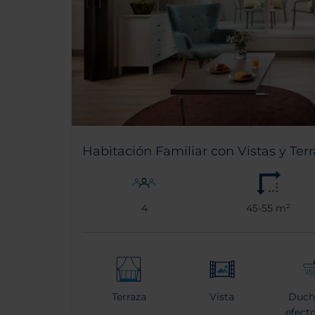
Habitación Familiar con Vistas y Ter
4
45-55 m²
Terraza
Vista
Duch
efecto