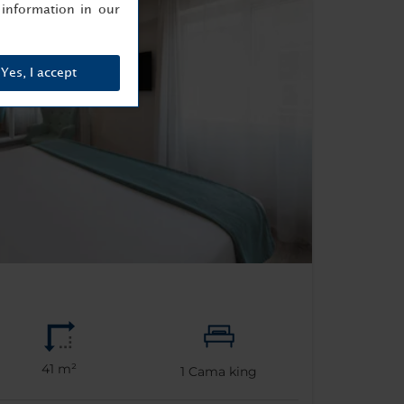
information in our
Yes, I accept
41 m²
1
Cama king