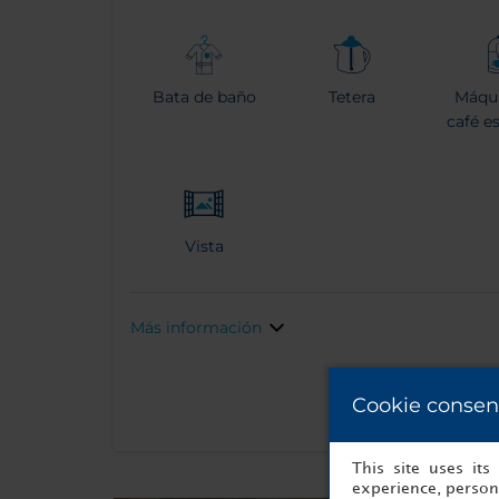
Bata de baño
Tetera
Máqu
café e
Vista
Más información
Cookie consen
This site uses it
experience, persona