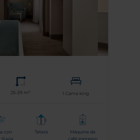
25-29 m²
1
Cama king
a con
Tetera
Máquina de
 lluvia
café espresso