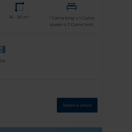
16 - 20 m²
1
Cama king o
1
Cama
queen o
2
Cama twin
sta
Reserva ahora