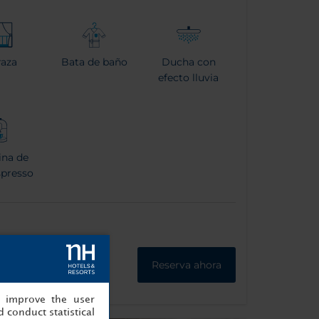
raza
Bata de baño
Ducha con
efecto lluvia
na de
spresso
Reserva ahora
, improve the user
 conduct statistical