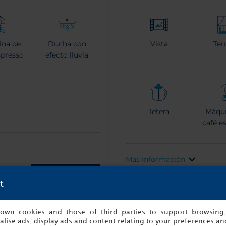
ina de
Ducha con
Vista
Ter
spresso
efecto lluvia
Tetera
Máqui
café e
Más información
Reserva ahora
t
s own cookies and those of third parties to support browsing
lise ads, display ads and content relating to your preferences and