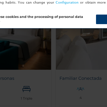
ing habits. You can change your
Configuration
or obtain more 
se cookies and the processing of personal data
?
ersonas
Familiar Conectada
4
1
Triple