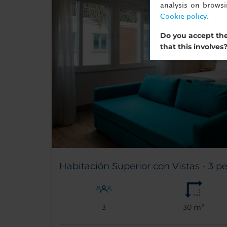
analysis on brows
Cookie policy
.
Do you accept the
that this involves
Habitación Superior con Vistas - 3 p
3
30 m²