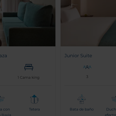
raza
Junior Suite
3
1
Cama king
a con
Tetera
Bata de baño
Duch
 lluvia
efecto