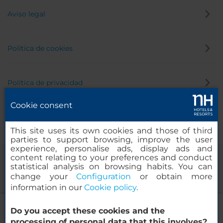
Aviso legal
Política de cookies
Política de privacidad
Cookie consent
Canal de denuncias
This site uses its own cookies and those of third
parties to support browsing, improve the user
experience, personalise ads, display ads and
content relating to your preferences and conduct
statistical analysis on browsing habits. You can
change your
Configuration
or obtain more
information in our
Cookie policy
.
NH Mannheim Viernheim
Do you accept these cookies and the
© 2000-2026 MINOR HOTELS EUROPE & AMERICAS Santa Engracia,
processing of personal data that this involves?