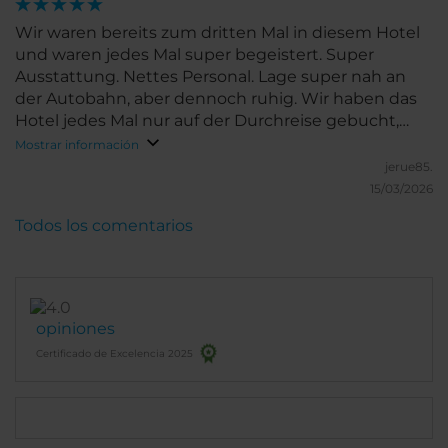
Wir waren bereits zum dritten Mal in diesem Hotel
und waren jedes Mal super begeistert. Super
Ausstattung. Nettes Personal. Lage super nah an
der Autobahn, aber dennoch ruhig. Wir haben das
Hotel jedes Mal nur auf der Durchreise gebucht,
somit können wir nicht viel zu der Umgebung vor
Mostrar información
Ort sagen.
jerue85.
15/03/2026
Todos los comentarios
opiniones
Certificado de Excelencia 2025