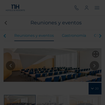
Reuniones y eventos
ones
Reuniones y eventos
Gastronomía
Ofert
20