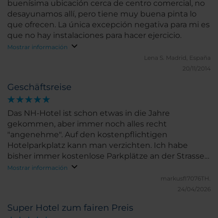
buenísima ubicación cerca de centro comercial, no
desayunamos allí, pero tiene muy buena pinta lo
que ofrecen. La única excepción negativa para mi es
que no hay instalaciones para hacer ejercicio.
Mostrar información
Lena S.
Madrid, España
20/11/2014
Geschäftsreise
Das NH-Hotel ist schon etwas in die Jahre
gekommen, aber immer noch alles recht
"angenehme". Auf den kostenpflichtigen
Hotelparkplatz kann man verzichten. Ich habe
bisher immer kostenlose Parkplätze an der Strasse
bzw. Seitenstrasse davor gefunden. Danke für das
Mostrar información
Zimmer-upgrade und das Willkommensgeschenk.
markusfI7076TH.
24/04/2026
Super Hotel zum fairen Preis