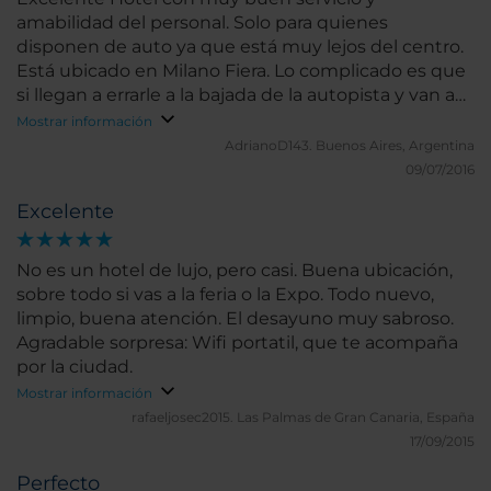
amabilidad del personal. Solo para quienes
disponen de auto ya que está muy lejos del centro.
Está ubicado en Milano Fiera. Lo complicado es que
si llegan a errarle a la bajada de la autopista y van a
parar a otra parte del predio FIERA MILANO van a
Mostrar información
estar bastante tiempo para retomar y acertarle. El
AdrianoD143.
Buenos Aires, Argentina
GPS no fue de ayuda ya que no tiene mareadas las
09/07/2016
calles correctamente. Se debe embocar USCITA
Excelente
SUD En términos generales más que satisfecho,
tuvieron un problema logístico en el CheckIn que
supieron compensar con un Upgrade. Volvería a
No es un hotel de lujo, pero casi. Buena ubicación,
contratarlo!
sobre todo si vas a la feria o la Expo. Todo nuevo,
limpio, buena atención. El desayuno muy sabroso.
Agradable sorpresa: Wifi portatil, que te acompaña
por la ciudad.
Mostrar información
rafaeljosec2015.
Las Palmas de Gran Canaria, España
17/09/2015
Perfecto