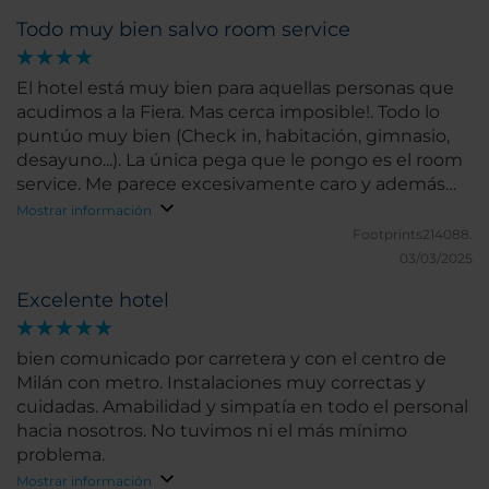
Todo muy bien salvo room service
El hotel está muy bien para aquellas personas que
acudimos a la Fiera. Mas cerca imposible!. Todo lo
puntúo muy bien (Check in, habitación, gimnasio,
desayuno...). La única pega que le pongo es el room
service. Me parece excesivamente caro y además
solo por el hecho de solicitarlo te cobran 15€ a
Mostrar información
mayores. Es decir además de tener unos precios los
Footprints214088.
diferentes platos casi dobles respecto a la calle (
03/03/2025
cosa habitual en los hoteles) hay un sobrecoste de
Excelente hotel
15€ es posible que aparezca por algún sitio en letra
pequeña este coste, yo no lo vi. Una pena porque
mi puntuación habría sido de 10. Esta claro que hoy
bien comunicado por carretera y con el centro de
en día cada vez es mas habitual recibir este tipo de
Milán con metro. Instalaciones muy correctas y
sorpresas...costes ocultos no esperados...
cuidadas. Amabilidad y simpatía en todo el personal
hacia nosotros. No tuvimos ni el más mínimo
problema.
Mostrar información