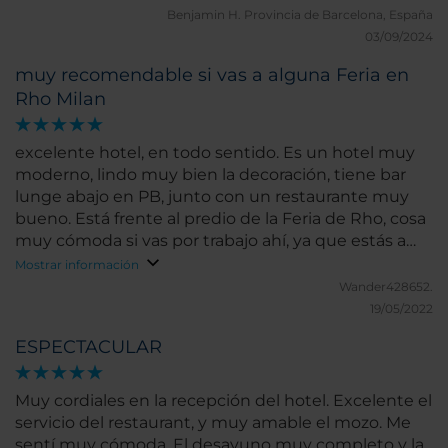
Benjamin H.
Provincia de Barcelona, España
03/09/2024
muy recomendable si vas a alguna Feria en
Rho Milan
excelente hotel, en todo sentido. Es un hotel muy
moderno, lindo muy bien la decoración, tiene bar
lunge abajo en PB, junto con un restaurante muy
bueno. Está frente al predio de la Feria de Rho, cosa
muy cómoda si vas por trabajo ahí, ya que estás a
pasos. La habitación y baños impecables y muy
Mostrar información
cómodos
Wander428652.
19/05/2022
ESPECTACULAR
Muy cordiales en la recepción del hotel. Excelente el
servicio del restaurant, y muy amable el mozo. Me
sentí muy cómoda. El desayuno muy completo y la