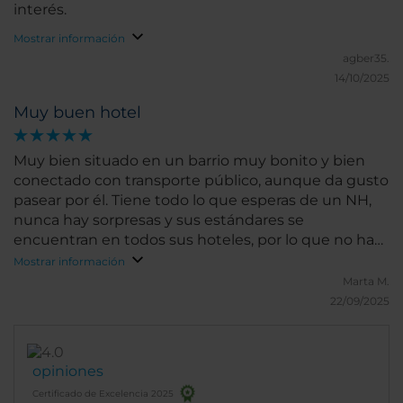
interés.
Mostrar información
agber35.
14/10/2025
Muy buen hotel
Muy bien situado en un barrio muy bonito y bien
conectado con transporte público, aunque da gusto
pasear por él. Tiene todo lo que esperas de un NH,
nunca hay sorpresas y sus estándares se
encuentran en todos sus hoteles, por lo que no hay
duda al reservar con ellos. El hotel está muy limpio y
Mostrar información
actualizado. El personal es muy amable y todo son
Marta M.
facilidades.
22/09/2025
opiniones
Certificado de Excelencia 2025