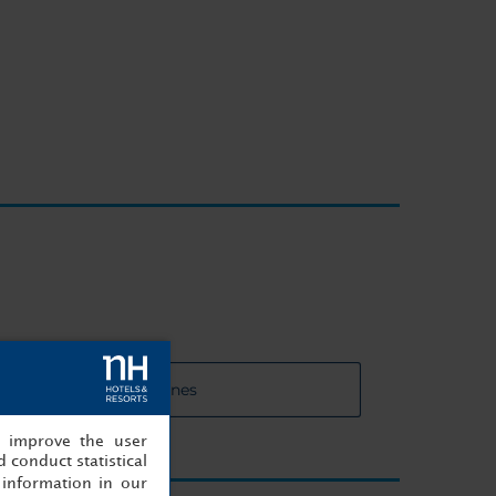
 de las salas de reuniones
, improve the user
 conduct statistical
information in our