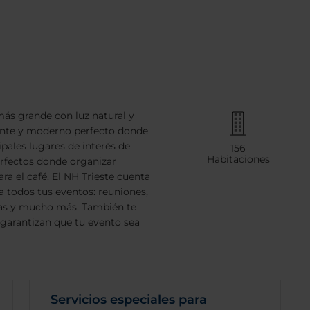
 más grande con luz natural y
gante y moderno perfecto donde
ipales lugares de interés de
156
Habitaciones
 perfectos donde organizar
a el café. El NH Trieste cuenta
a todos tus eventos: reuniones,
das y mucho más. También te
garantizan que tu evento sea
Servicios especiales para