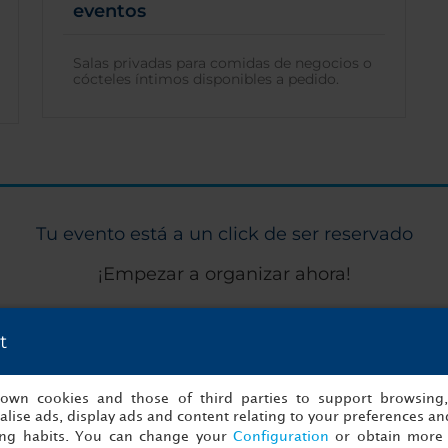
eventos
Salas privadas para comidas de negocios o
cócteles íntimos disponibles a pedido.
Tu evento está a un click de ser reservado
¡Empezar a organizar ahora!
t
to
Detalles
s own cookies and those of third parties to support browsing
lise ads, display ads and content relating to your preferences and
ing habits. You can change your
Configuration
or obtain more 