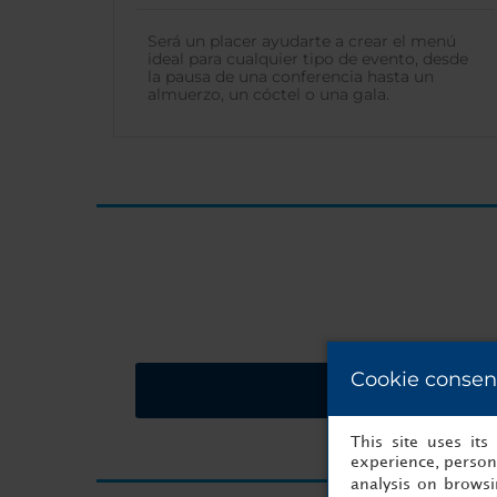
Será un placer ayudarte a crear el menú
ideal para cualquier tipo de evento, desde
la pausa de una conferencia hasta un
almuerzo, un cóctel o una gala.
Cookie consen
Solicitar presupues
This site uses it
experience, persona
analysis on brows