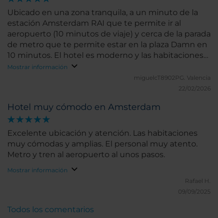
Ubicado en una zona tranquila, a un minuto de la
estación Amsterdam RAI que te permite ir al
aeropuerto (10 minutos de viaje) y cerca de la parada
de metro que te permite estar en la plaza Damn en
10 minutos. El hotel es moderno y las habitaciones
tienen todo lo necesario y están limpias. Es una
Mostrar información
buena opción para hospedarse en Amsterdam a un
miguelcT8902PG.
Valencia
precio “contenido” para lo que es la ciudad (muy
22/02/2026
cara)
Hotel muy cómodo en Amsterdam
Excelente ubicación y atención. Las habitaciones
muy cómodas y amplias. El personal muy atento.
Metro y tren al aeropuerto al unos pasos.
Mostrar información
Rafael H.
09/09/2025
Todos los comentarios