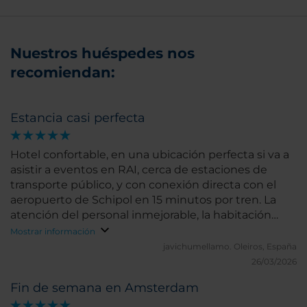
Nuestros huéspedes nos
recomiendan:
Estancia casi perfecta
Hotel confortable, en una ubicación perfecta si va a
asistir a eventos en RAI, cerca de estaciones de
transporte público, y con conexión directa con el
aeropuerto de Schipol en 15 minutos por tren. La
atención del personal inmejorable, la habitación
confortable y amplia, el desayuno muy variado, la
Mostrar información
conexión a internet funciona bien....Si queremos
javichumellamo.
Oleiros, España
ponerle algún pero, es que en el desayuno no había
26/03/2026
bacon (por decir algo). Por lo demás nada que decir.
Fin de semana en Amsterdam
un 10