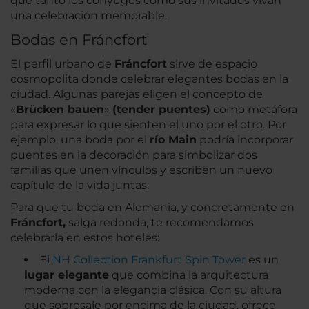
que tanto los cónyuges como sus invitados vivan
una celebración memorable.
Bodas en Fráncfort
El perfil urbano de
Fráncfort
sirve de espacio
cosmopolita donde celebrar elegantes bodas en la
ciudad. Algunas parejas eligen el concepto de
«
Brücken bauen
»
(tender puentes)
como metáfora
para expresar lo que sienten el uno por el otro. Por
ejemplo, una boda por el
río Main
podría incorporar
puentes en la decoración para simbolizar dos
familias que unen vínculos y escriben un nuevo
capítulo de la vida juntas.
Para que tu boda en Alemania, y concretamente en
Fráncfort,
salga redonda, te recomendamos
celebrarla en estos hoteles:
El
NH Collection Frankfurt Spin Tower
es un
lugar elegante
que combina la arquitectura
moderna con la elegancia clásica. Con su altura
que sobresale por encima de la ciudad, ofrece