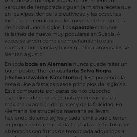
«strudels» o milhojas vegetarianos, rellenos de
verduras de temporada siguen la misma receta que
en los Alpes, donde la creatividad y las cosechas
locales han configurado los menús de banquetes
de boda durante siglos. Los
spaetzle
son unos
tallarines de huevo muy populares en Suabia. A
veces se sirven como acompañamiento para
mostrar abundancia y hacer que los comensales se
sientan a gusto.
En toda
boda en Alemania
nunca puede faltar un
buen postre. The famosa
tarta Selva Negra
(«
Schwarzwälder Kirschtorte
») lleva poniendo la
nota dulce a festejos desde principios del siglo XX.
Está compuesta por capas de rico bizcocho
esponjoso de chocolate, nata y cerezas, y es la
máxima expresión del placer y de la felicidad. En
Alemania, los strudel de manzana se llevan
haciendo durante siglos y cada familia suele tener
su propia receta heredada. Las tartas de frutos rojos,
elaboradas con frutos de temporada adquiridos a