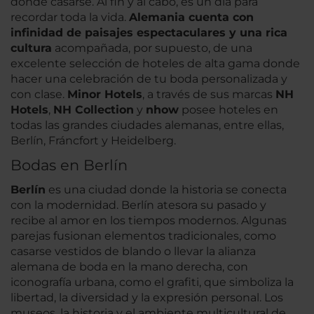
donde casarse. Al fin y al cabo, es un día para
recordar toda la vida.
Alemania cuenta con
infinidad de paisajes espectaculares y una rica
cultura
acompañada, por supuesto, de una
excelente selección de hoteles de alta gama donde
hacer una celebración de tu boda personalizada y
con clase.
Minor Hotels
, a través de sus marcas
NH
Hotels
,
NH Collection
y
nhow
posee hoteles en
todas las grandes ciudades alemanas, entre ellas,
Berlín, Fráncfort y Heidelberg.
Bodas en Berlín
Berlín
es una ciudad donde la historia se conecta
con la modernidad. Berlín atesora su pasado y
recibe al amor en los tiempos modernos. Algunas
parejas fusionan elementos tradicionales, como
casarse vestidos de blando o llevar la alianza
alemana de boda en la mano derecha, con
iconografía urbana, como el grafiti, que simboliza la
libertad, la diversidad y la expresión personal. Los
museos, la historia y el ambiente multicultural de