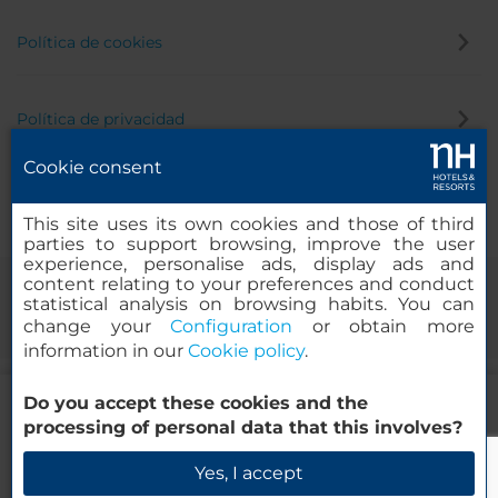
Política de cookies
Política de privacidad
Cookie consent
Canal de denuncias
This site uses its own cookies and those of third
parties to support browsing, improve the user
experience, personalise ads, display ads and
content relating to your preferences and conduct
statistical analysis on browsing habits. You can
change your
Configuration
or obtain more
information in our
Cookie policy
.
95.59
Do you accept these cookies and the
USD
DESDE
© 2000-2026 MINOR HOTELS EUROPE & AMERICAS Santa Engracia,
processing of personal data that this involves?
Impuestos y tasas incluidas
120. 28003 Madrid, España
Reserva ahora
Yes, I accept