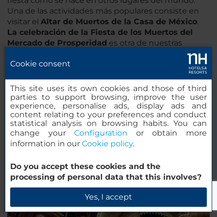
fiesta como se hace en otros lugares del mundo.
Una de las actividades más populares consiste en
visitar el
Altar de Muertos
de la Casa de México
.
La celebración de la Fiesta de los Muertos del
Mercado de Prosperidad
es otra de nuestras
recomendaciones si te alojas en Madrid en
Cookie consent
Halloween.
Para aprovechar al máximo tu viaje, alójate en uno
This site uses its own cookies and those of third
de nuestros
hoteles NH de Madrid
y estarás a poca
parties to support browsing, improve the user
distancia de todas las actividades que se organizan
experience, personalise ads, display ads and
en estas fechas.
content relating to your preferences and conduct
statistical analysis on browsing habits. You can
change your
Configuration
or obtain more
information in our
Cookie policy
.
Do you accept these cookies and the
processing of personal data that this involves?
Yes, I accept