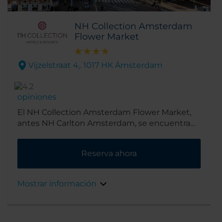
NH Collection Amsterdam
Flower Market
Vijzelstraat 4,. 1017 HK Ámsterdam
opiniones
El NH Collection Amsterdam Flower Market,
antes NH Carlton Amsterdam, se encuentra
en el centro de la ciudad, a menos de 20
minutos a pie de las principales atracciones,
Reserva ahora
entre ellas, el mercado de flores flotante y la
Plaza Rembrandt. Muy cerca de la zona de
tiendas.
Mostrar información