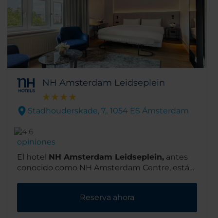
NH Amsterdam Leidseplein
Stadhouderskade, 7,. 1054 ES Ámsterdam
opiniones
El hotel
NH Amsterdam Leidseplein,
antes
conocido como NH Amsterdam Centre, está
situado en un área urbana y de moda
conocida como Ámsterdam. Su ubicación en
Reserva ahora
el precioso barrio de los museos es ideal ya
que el Museo Van Gogh está a un corto paseo.