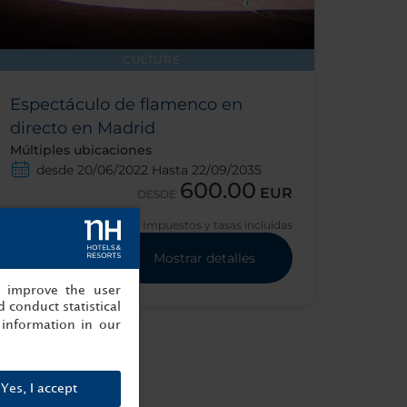
CULTURE
Espectáculo de flamenco en
directo en Madrid
Múltiples ubicaciones
desde 20/06/2022 Hasta 22/09/2035
600.00
EUR
DESDE
Impuestos y tasas incluidas
Mostrar detalles
, improve the user
 conduct statistical
information in our
Yes, I accept