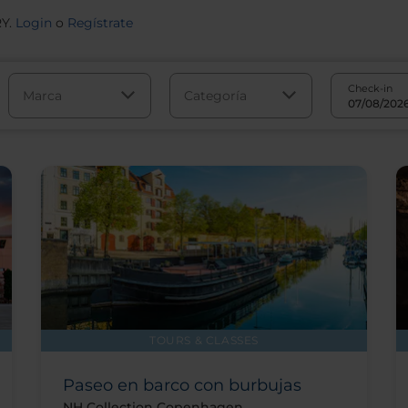
RY.
Login
o
Regístrate
Check-in
Marca
Categoría
TOURS & CLASSES
Paseo en barco con burbujas
NH Collection Copenhagen