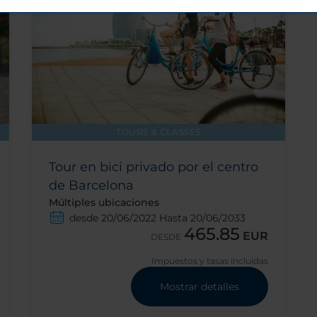
TOURS & CLASSES
Tour en bici privado por el centro
de Barcelona
Múltiples ubicaciones
desde 20/06/2022 Hasta 20/06/2033
465.85
EUR
DESDE
Impuestos y tasas incluidas
Mostrar detalles