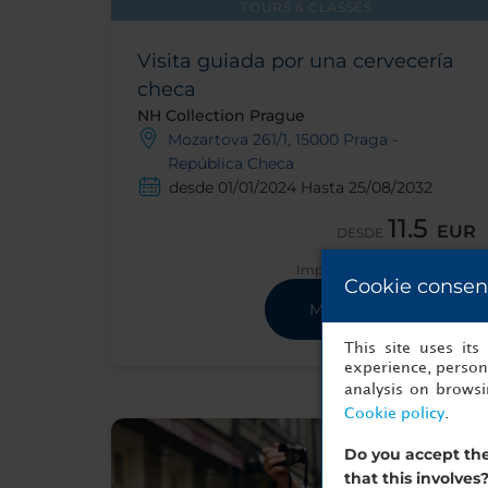
TOURS & CLASSES
Visita guiada por una cervecería
checa
NH Collection Prague
Mozartova 261/1, 15000 Praga -
República Checa
desde 01/01/2024 Hasta 25/08/2032
11.5
EUR
DESDE
Impuestos y tasas incluidas
Cookie consen
Mostrar detalles
This site uses it
experience, persona
analysis on brows
Cookie policy
.
Do you accept the
that this involves