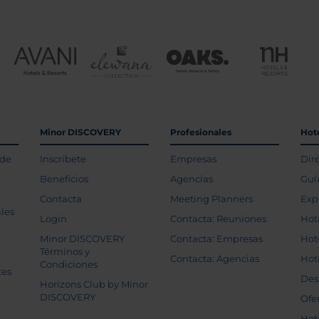
Minor DISCOVERY
Profesionales
Hot
 de
Inscríbete
Empresas
Dir
Beneficios
Agencias
Guí
Contacta
Meeting Planners
Exp
les
Login
Contacta: Reuniones
Hot
Minor DISCOVERY
Contacta: Empresas
Hot
Términos y
Contacta: Agencias
Hot
Condiciones
tes
Des
Horizons Club by Minor
DISCOVERY
Ofe
Hot