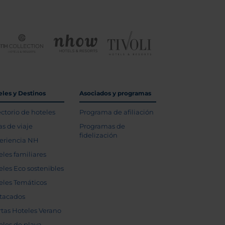
eles y Destinos
Asociados y programas
ectorio de hoteles
Programa de afiliación
as de viaje
Programas de
fidelización
eriencia NH
eles familiares
eles Eco sostenibles
eles Temáticos
tacados
rtas Hoteles Verano
eles de playa