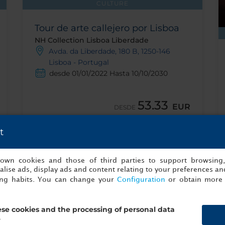
CULTURE
Tour de arte callejero por Lisboa
NH Collection Lisboa Liberdade
Avda. da Liberdade, 180 B, 1250-146
Lisboa - Portugal
desde 01/01/2022 Hasta 10/10/2030
53.33
EUR
DESDE
Impuestos y tasas incluidas
t
Mostrar detalles
s own cookies and those of third parties to support browsing
lise ads, display ads and content relating to your preferences and
ing habits. You can change your
Configuration
or obtain more 
se cookies and the processing of personal data
?