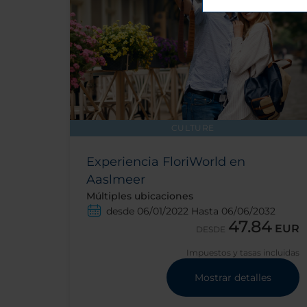
CULTURE
Experiencia FloriWorld en
Aaslmeer
Múltiples ubicaciones
desde 06/01/2022 Hasta 06/06/2032
47.84
EUR
DESDE
Impuestos y tasas incluidas
Mostrar detalles