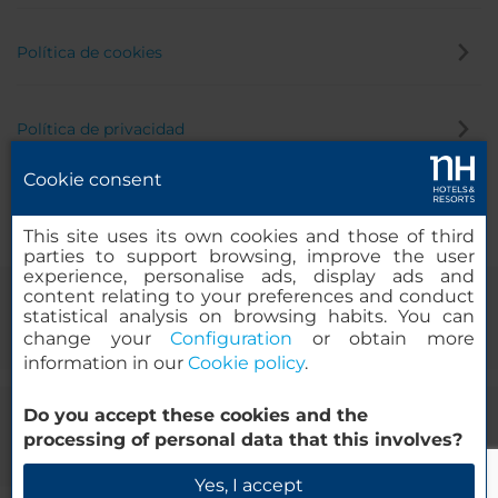
Política de cookies
Política de privacidad
Cookie consent
Canal de denuncias
This site uses its own cookies and those of third
parties to support browsing, improve the user
experience, personalise ads, display ads and
content relating to your preferences and conduct
statistical analysis on browsing habits. You can
change your
Configuration
or obtain more
information in our
Cookie policy
.
Do you accept these cookies and the
© 2000-2026 MINOR HOTELS EUROPE & AMERICAS Santa Engracia,
processing of personal data that this involves?
120. 28003 Madrid, España
Yes, I accept