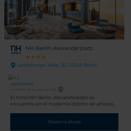
NH Berlin Alexanderplatz
Landsberger Allee 26,. 10249 Berlín
opiniones
Certificado de Excelencia 2025
El hotel NH Berlin Alexanderplatz se
encuentra en el moderno distrito de artistas
de Berlín, una de las zonas más tranquilas de
la ciudad. Junto al hotel hay un hermoso
Reserva ahora
parque y, más adelante, en la misma calle,
algunas cafeterías y cervecerías al aire libre.