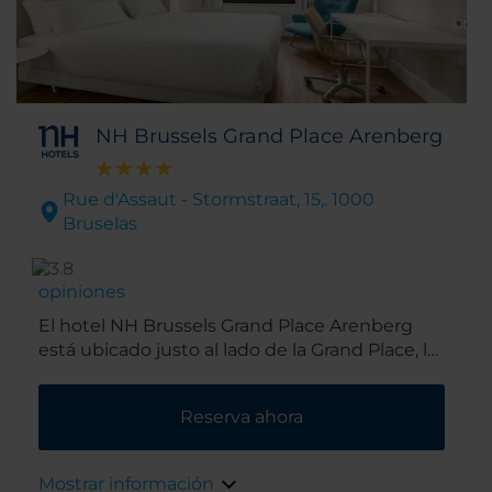
NH Brussels Grand Place Arenberg
Rue d'Assaut - Stormstraat, 15,. 1000
Bruselas
opiniones
El hotel NH Brussels Grand Place Arenberg
está ubicado justo al lado de la Grand Place, la
plaza central de la ciudad. Además, como se
encuentra muy cerca del transporte público,
Reserva ahora
su ubicación es ideal tanto si viajas por
negocios como por placer.
Mostrar información