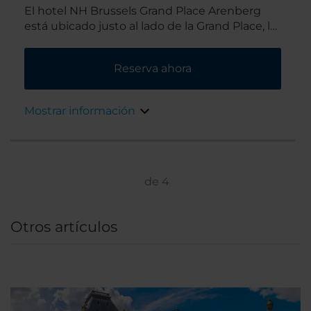
El hotel NH Brussels Grand Place Arenberg
está ubicado justo al lado de la Grand Place, la
plaza central de la ciudad. Además, como se
encuentra muy cerca del transporte público,
Reserva ahora
su ubicación es ideal tanto si viajas por
negocios como por placer.
Mostrar información
de
4
Otros artículos