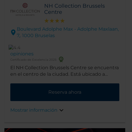
NH Collection Brussels
Centre
Boulevard Adolphe Max - Adolphe Maxlaan,
7,. 1000 Bruselas
opiniones
Certificado de Excelencia 2025
El NH Collection Brussels Centre se encuentra
en el centro de la ciudad. Está ubicado a
pocos minutos de la plaza principal y de varios
lugares de interés famosos. El edificio fue
Reserva ahora
construido en la década de 1920 y mantiene
varios detalles de época.
Mostrar información