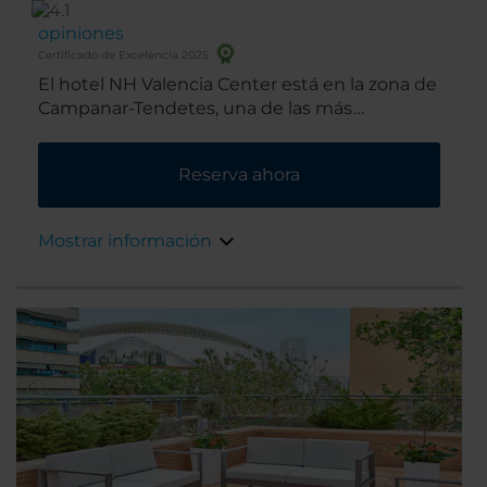
opiniones
Certificado de Excelencia 2025
El hotel NH Valencia Center está en la zona de
Campanar-Tendetes, una de las más
tranquilas de Valencia. Al centro histórico se
tarda 15 minutos andando, y más cerca
Reserva ahora
todavía quedan un parque, un cine y el
Instituto Valenciano de Arte Moderno.
Mostrar información