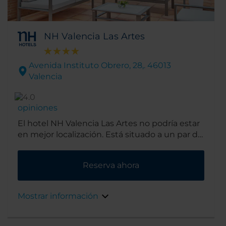
NH Valencia Las Artes
Avenida Instituto Obrero, 28,. 46013
Valencia
opiniones
El hotel NH Valencia Las Artes no podría estar
en mejor localización. Está situado a un par de
minutos andando del Museo de las Ciencias
Príncipe Felipe, del Oceanográfico y de un
Reserva ahora
cine IMAX. Los autobuses fuera del hotel
pueden llevarte al casco antiguo y también
puedes llegar a la playa en 15 minutos.
Mostrar información