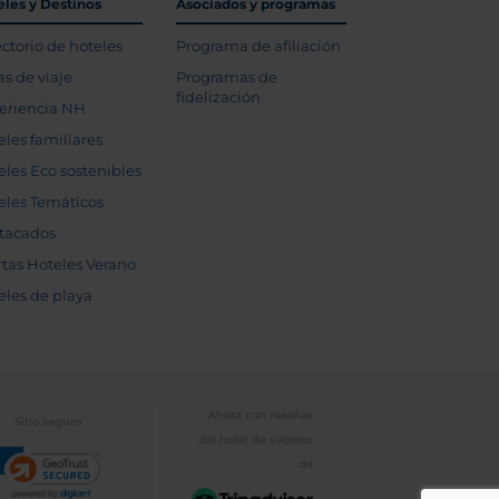
eles y Destinos
Asociados y programas
ectorio de hoteles
Programa de afiliación
as de viaje
Programas de
fidelización
eriencia NH
eles familiares
eles Eco sostenibles
eles Temáticos
tacados
rtas Hoteles Verano
eles de playa
Ahora con reseñas
Sitio seguro
del hotel de viajeros
de