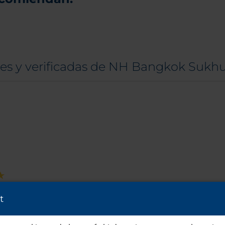
les y verificadas de NH Bangkok Sukh
t