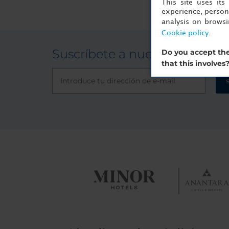
This site uses it
experience, persona
analysis on brows
Cookie policy
.
Suscríbete a nuestra newslet
Do you accept the
that this involves