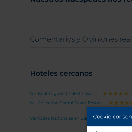
Comentarios y Opiniones rea
Hoteles cercanos
NH Boat Lagoon Phuket Resort
NH Collection Samui Peace Resort
Cookie consen
Ver todos los hoteles en Bangkok