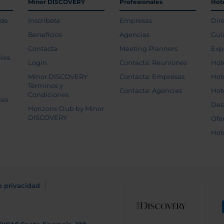
Minor DISCOVERY
Profesionales
Hot
 de
Inscríbete
Empresas
Dir
Beneficios
Agencias
Guí
Contacta
Meeting Planners
Exp
les
Login
Contacta: Reuniones
Hot
Minor DISCOVERY
Contacta: Empresas
Hot
Términos y
Contacta: Agencias
Hot
Condiciones
tes
Des
Horizons Club by Minor
DISCOVERY
Ofe
Hot
e privacidad