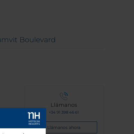
umvit Boulevard
Llámanos
+34 91 398 46 61
Llámanos ahora