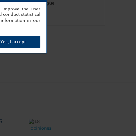
Personal multilingüe
, improve the user
Caja fuerte
 conduct statistical
information in our
Yes, I accept
5
opiniones