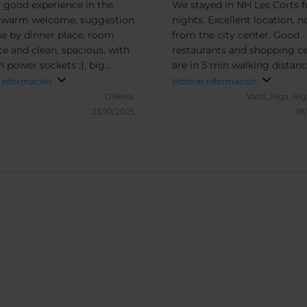
l good experience in the
We stayed in NH Les Corts f
- warm welcome, suggestion
nights. Excellent location, no
se by dinner place; room
from the city center. Good
ce and clean, spacious, with
restaurants and shopping c
 power sockets :), big
are in 5 min walking distan
be and storage space.
the hotel. In summary - go
 información
Mostrar información
beds and pillows. What i
value for money spent
DIlieva.
Valts_Riga.
Rig
ed is the noise coming from
23/10/2025
18
ridors/halls. could be an
ement there. You could
a bit more veggies at
ast Ironing amenities in the
ould be greatly
ated :) other than that,
hing else was great.