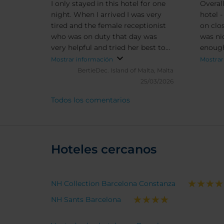
I only stayed in this hotel for one
Overal
night. When I arrived I was very
hotel 
tired and the female receptionist
on clo
who was on duty that day was
was ni
very helpful and tried her best to
enough
accommodate me. The room was
wardro
Mostrar información
Mostrar
quite big and the bathroom was
Comfy 
BertieDec.
Island of Malta, Malta
good too. It was quite
dislik
25/03/2026
comfortable.
the cor
Todos los comentarios
improv
offer 
breakf
room w
Hoteles cercanos
appreci
everyt
NH Collection Barcelona Constanza
NH Sants Barcelona