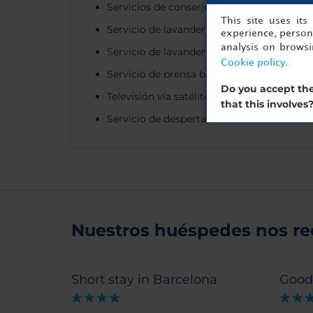
Servicios de conserje
This site uses it
Servicio de lavanderia en seco
experience, persona
analysis on brows
Servicio de lavandería
Cookie policy
.
Servicio de prensa bajo solicitud
Do you accept the
Televisión vía satélite con Sky
that this involves
Servicio de despertador
Nuestros huéspedes nos r
Short stay in Barcelona
Good