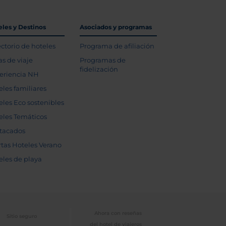
eles y Destinos
Asociados y programas
ectorio de hoteles
Programa de afiliación
as de viaje
Programas de
fidelización
eriencia NH
eles familiares
eles Eco sostenibles
eles Temáticos
tacados
rtas Hoteles Verano
eles de playa
Ahora con reseñas
Sitio seguro
del hotel de viajeros