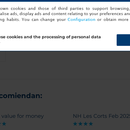
s own cookies and those of third parties to support browsing
lise ads, display ads and content relating to your preferences and
ing habits. You can change your
Configuration
or obtain more 
se cookies and the processing of personal data
?
ecomiendan:
 value for money
NH Les Corts Feb 202