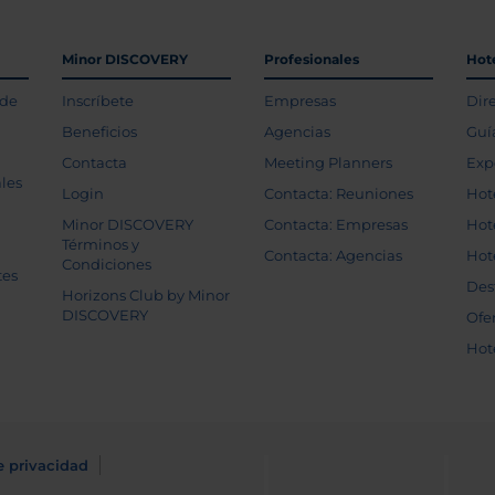
Minor DISCOVERY
Profesionales
Hot
 de
Inscríbete
Empresas
Dir
Beneficios
Agencias
Guí
Contacta
Meeting Planners
Exp
les
Login
Contacta: Reuniones
Hot
Minor DISCOVERY
Contacta: Empresas
Hot
Términos y
Contacta: Agencias
Hot
Condiciones
tes
Des
Horizons Club by Minor
DISCOVERY
Ofe
Hot
e privacidad