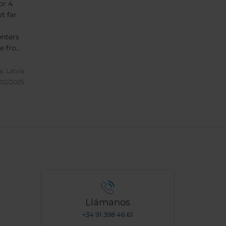
or 4
t far
enters
ce from
od
a, Latvia
/02/2025
Llámanos
+34 91 398 46 61