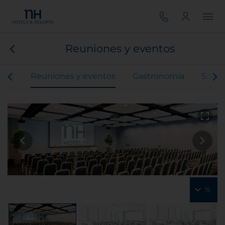
Reuniones y eventos
ones
Reuniones y eventos
Gastronomía
Spa
15