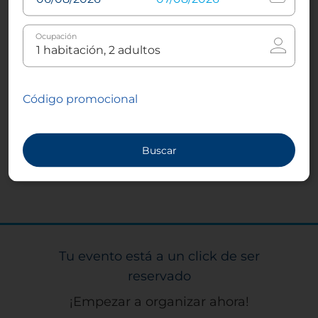
Servicios especiales para eventos
Ocupación
Nuestro hotel ofrece instalaciones para
desayunos ejecutivos y puede ayudarte a
organizar el servicio de automóvil y limusina,
Código promocional
el transporte de ida y vuelta al aeropuerto,
traductores, arreglos florales especiales y
más. Comunícate con nosotros con
anticipación para aprovechar estos servicios.
Buscar
Tu evento está a un click de ser
reservado
¡Empezar a organizar ahora!