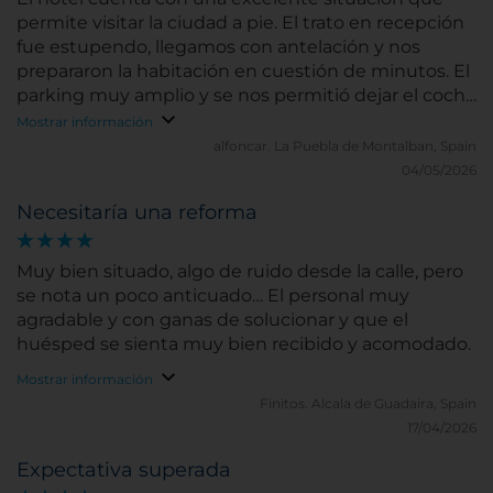
permite visitar la ciudad a pie. El trato en recepción
fue estupendo, llegamos con antelación y nos
prepararon la habitación en cuestión de minutos. El
parking muy amplio y se nos permitió dejar el coche
unas horas después de hacer el checkout. El
Mostrar información
desayuno, como siempre, fenomenal.
alfoncar.
La Puebla de Montalban, Spain
04/05/2026
Necesitaría una reforma
Muy bien situado, algo de ruido desde la calle, pero
se nota un poco anticuado… El personal muy
agradable y con ganas de solucionar y que el
huésped se sienta muy bien recibido y acomodado.
Mostrar información
Finitos.
Alcala de Guadaira, Spain
17/04/2026
Expectativa superada