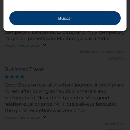
Hemos estado una noche y la estancia ha sido
Buscar
perfecta. A destacar la amabilidad de todo el equipo
de recepción y cafetería. La habitación superior muy
completa y suficiente. El desayuno muy completo y
muy bien presentado. Muchas gracias a todos.
Mostrar información
Joseluis1318.
Mungia, Spain
29/12/2025
Business Travel
Good Beds to rest after a hard journey. A good place
to rest after driving so much kilometers and
working hard. Near the city center. Very good
relation quality-price. NH Hotels always fantastic.
The girl at reception was very kind.
Mostrar información
rosello2022.