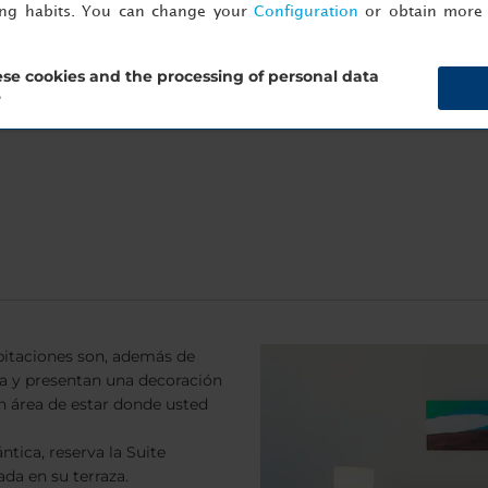
ing habits. You can change your
Configuration
or obtain more 
a
se cookies and the processing of personal data
?
bitaciones son, además de
ra y presentan una decoración
 área de estar donde usted
tica, reserva la Suite
ada en su terraza.