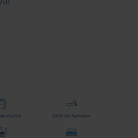
yal
 de shuttle
100% No fumador