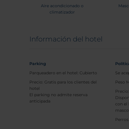
Aire acondicionado o
Masc
climatizador
Información del hotel
Parking
Políti
Parqueadero en el hotel: Cubierto
Se ace
Precio: Gratis para los clientes del
Peso M
hotel
Precio
El parking no admite reserva
Dispon
anticipada
con el 
mascot
Perros