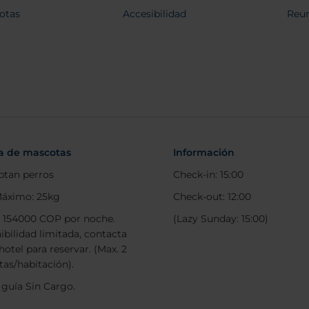
otas
Accesibilidad
Reun
ca de mascotas
Información
ptan perros
Check-in: 15:00
áximo: 25kg
Check-out: 12:00
: 154000 COP por noche.
(Lazy Sunday: 15:00)
ibilidad limitada, contacta
hotel para reservar. (Max. 2
as/habitación).
 guía Sin Cargo.