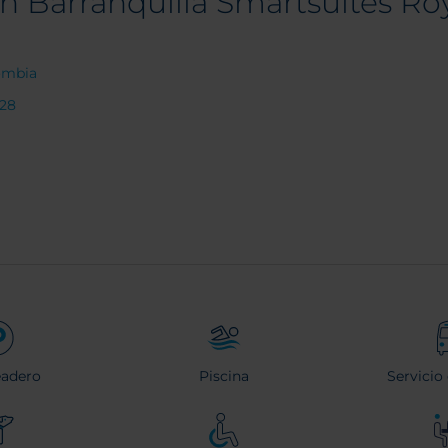
n Barranquilla Smartsuites Ro
lombia
228
eadero
Piscina
Servicio