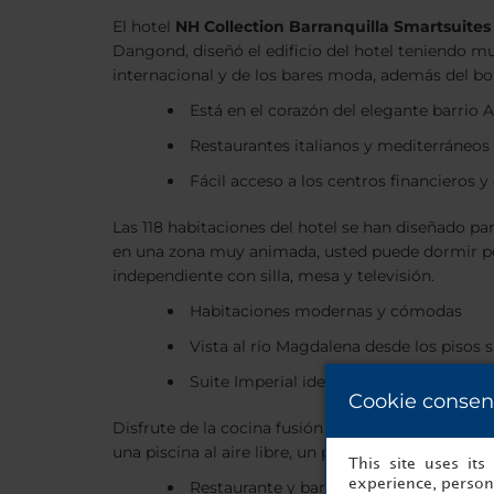
El hotel
NH Collection Barranquilla Smartsuites
Dangond, diseñó el edificio del hotel teniendo mu
internacional y de los bares moda, además del b
Está en el corazón del elegante barrio 
Restaurantes italianos y mediterráneos
Fácil acceso a los centros financieros 
Las 118 habitaciones del hotel se han diseñado p
en una zona muy animada, usted puede dormir perf
independiente con silla, mesa y televisión.
Habitaciones modernas y cómodas
Vista al río Magdalena desde los pisos 
Suite Imperial ideal para parejas
Cookie consen
Disfrute de la cocina fusión en el restaurante Bo
una piscina al aire libre, un pequeño gimnasio y un
This site uses it
experience, persona
Restaurante y bar modernos