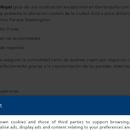
 Royal
goza de una localización excepcional en Barranquilla con 
y presente la ubicación costera de la ciudad. Está a poca dista
onito Parque Washington.
Alto Prado
 en las proximidades
y de negocios
ara asegurar la comodidad tanto de quienes viajen por negocios 
ectamente gracias a la insonorización de las paredes. Además, 
superiores
t
cas de Ceniza y relájese tomando algo después de cenar en el ba
 spa, todo ello en la azotea.
s own cookies and those of third parties to support browsing
lise ads, display ads and content relating to your preferences and