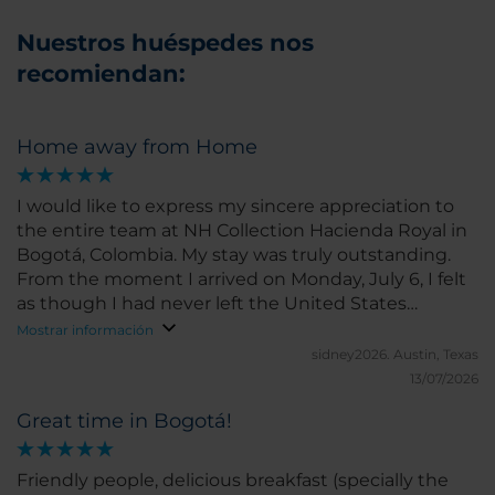
Nuestros huéspedes nos
recomiendan:
Home away from Home
I would like to express my sincere appreciation to
the entire team at NH Collection Hacienda Royal in
Bogotá, Colombia. My stay was truly outstanding.
From the moment I arrived on Monday, July 6, I felt
as though I had never left the United States
because of the exceptional level of comfort,
Mostrar información
professionalism, and hospitality your staff provided. I
sidney2026.
Austin, Texas
would especially like to recognize the outstanding
13/07/2026
employees who made my stay so memorable: Ana
Great time in Bogotá!
Cecilia Parra, Pedro Marrera Bastidas, Elbert Ortiz
Gaitán, Andrés Domínguez Montañez, and Edwing
Vera. Each of them welcomed me with genuine
Friendly people, delicious breakfast (specially the