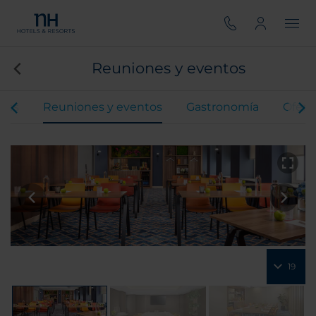
Reuniones y eventos
ones
Reuniones y eventos
Gastronomía
Ofert
19