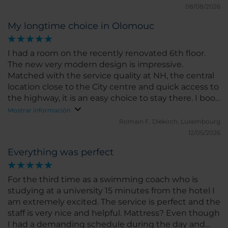
08/08/2026
My longtime choice in Olomouc
I had a room on the recently renovated 6th floor.
The new very modern design is impressive.
Matched with the service quality at NH, the central
location close to the City centre and quick access to
the highway, it is an easy choice to stay there. I book
NH Olomouc since many years for business and
Mostrar información
private and it always is a nice experience.
Romain F.
Diekirch, Luxembourg
12/05/2026
Everything was perfect
For the third time as a swimming coach who is
studying at a university 15 minutes from the hotel I
am extremely excited. The service is perfect and the
staff is very nice and helpful. Mattress? Even though
I had a demanding schedule during the day and