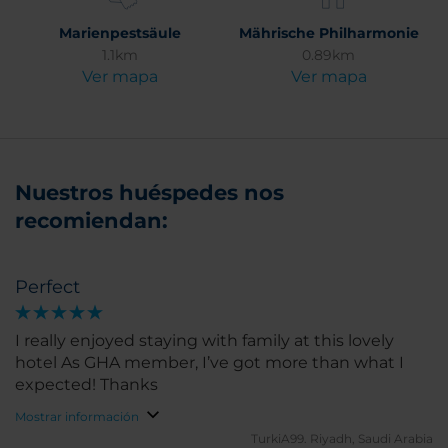
Marienpestsäule
Mährische Philharmonie
1.1km
0.89km
Ver mapa
Ver mapa
Nuestros huéspedes nos
recomiendan:
Perfect
I really enjoyed staying with family at this lovely
hotel As GHA member, I’ve got more than what I
expected! Thanks
Mostrar información
TurkiA99.
Riyadh, Saudi Arabia