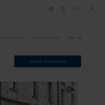
CO
Gastronomía
Video del Hotel
Ofertas
Virtual 
Verificar disponibilidad