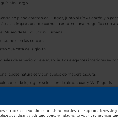
 guía Sin Cargo.
entra en pleno corazón de Burgos, junto al río Arlanzón y a pocos
 sí es tan impresionante como su entorno, una magnífica construc
del Museo de la Evolución Humana
aurantes en las cercanías
stro que data del siglo XVI
guales de espacio y de elegancia. Los elegantes interiores se co
onalidades naturales y con suelos de madera oscura.
 colchones de lujo, gran selección de almohadas y Wi-Fi gratis
ctaculares a la catedral y al río
t
l hotel es todo un referente gracias a sus ocho extraordinarias 
es de Burgos por la prestigiosa Guía Repsol. Se trata de un lug
s own cookies and those of third parties to support browsing
omía regional para el almuerzo y la cena.
lise ads, display ads and content relating to your preferences and