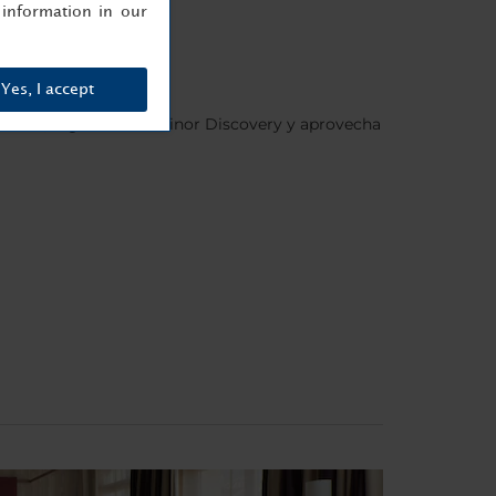
information in our
Yes, I accept
els.es
, regístrate en Minor Discovery y aprovecha