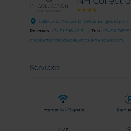
NH Collecti
Calle de la Merced, 13, 09002 Burgos España
Reservas
+34 91 398 46 61
Tel.:
+34 94 74799
nhcollectionpalaciodeburgos@nh-hotels.com
Servicios
Internet Wi-Fi gratis
Parqu