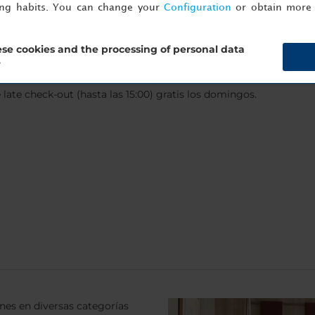
ing habits. You can change your
Configuration
or obtain more 
para hasta 1000 invitados
se cookies and the processing of personal data
a
?
ro hotel durante el fin de semana, reserva directamente en
nh-hot
 late check-out (hasta las 15:00) gratis los domingos.
nes en diversas categorías