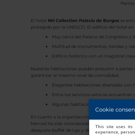
Perros
El hotel
NH Collection Palacio de Burgos
se encu
protegido por la UNESCO. El edificio del hotel en
Muy cerca del Palacio de Congresos y 
Multitud de monumentos, tiendas y rest
Edificio histórico con un magistral clau
Nuestras habitaciones pueden presumir a partes i
garantizar el máximo nivel de comodidad.
Elegantes habitaciones diseñadas con t
Entre los servicios extra se encuentran
Algunas habitaciones ofrecen vistas espe
Cookie consen
En cuanto a la organización de acontecimientos, e
Merced ha sido considerado como uno de los mejor
This site uses it
desayuno buffet de lujo y de platos de la gastron
experience, persona