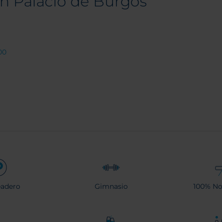
on Palacio de Burgos
00
eadero
Gimnasio
100% No