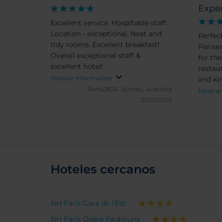
Expe
Excellent service. Hospitable staff.
Location - exceptional. Neat and
Perfec
tidy rooms. Excellent breakfast!
Parise
Overall exceptional staff &
for the
excellent hotel!
restaur
Mostrar información
and kin
Renu2826.
Sydney, Australia
Mostrar
21/05/2026
Hoteles cercanos
NH Paris Gare de l'Est
NH Paris Opéra Faubourg