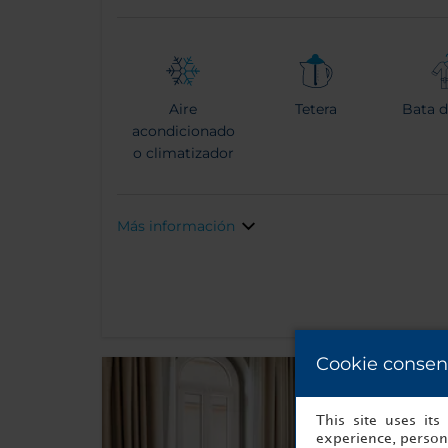
Aire
Tetera
Bata 
acondicionado
o climatizador
Más información
Cookie consen
This site uses it
experience, persona