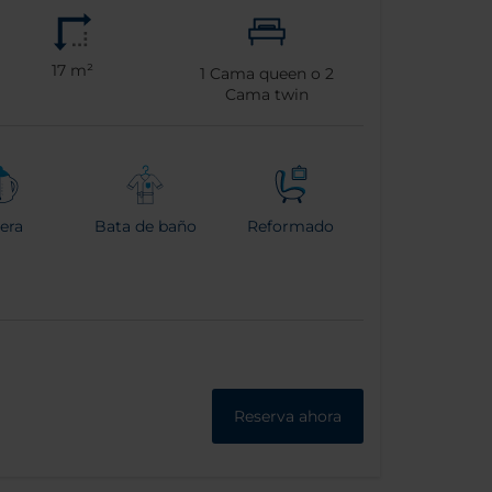
17 m²
1
Cama queen o
2
Cama twin
era
Bata de baño
Reformado
Reserva ahora