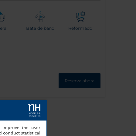
era
Bata de baño
Reformado
Reserva ahora
, improve the user
 conduct statistical