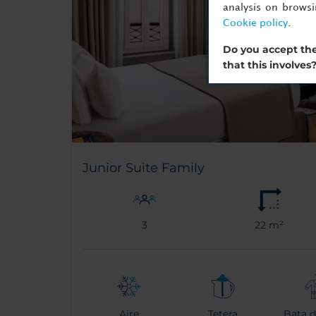
analysis on brows
Cookie policy
.
Do you accept the
that this involves
Junior Suite Family
3
22 m²
Aire
Tetera
Bata 