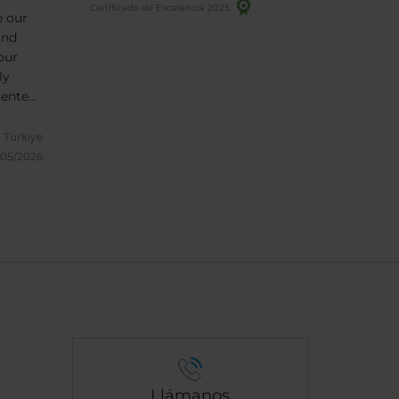
Certificado de Excelencia 2025
 our
and
our
ly
iented
very
e and
, Turkiye
ank
/05/2026
Llámanos