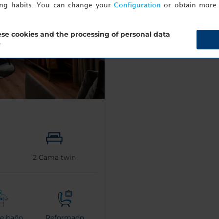
ing habits. You can change your
Configuration
or obtain more 
se cookies and the processing of personal data
?
2
Cama twin
de baño
Reformado