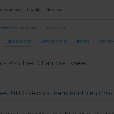
ofesionales
Loyalty
Reservas
Ponthieu Champs-Élysées
Habitaciones
Habitaciones
Gastronomía
Ofertas
Valorac
aris Ponthieu Champs-Élysées
nes: NH Collection Paris Ponthieu Cha
s encontrarás una amplia variedad de habitaciones clásicamente