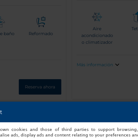
Aire
Tet
de baño
Reformado
acondicionado
o climatizador
Más información
Reserva ahora
t
s own cookies and those of third parties to support browsing
lise ads, display ads and content relating to your preferences and