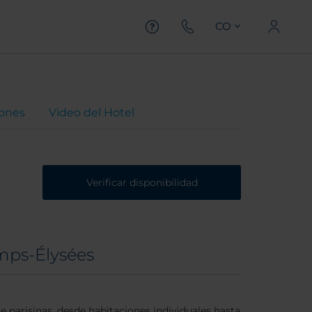
CO
iones
Video del Hotel
Verificar disponibilidad
mps-Élysées
 parisinas, desde habitaciones individuales hasta