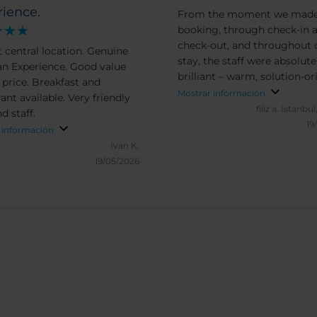
rience.
From the moment we made
booking, through check-in 
check-out, and throughout 
t central location. Genuine
stay, the staff were absolute
an Experience. Good value
brilliant – warm, solution-or
 price. Breakfast and
and hospitable; the hotel is 
Mostrar información
ant available. Very friendly
central, spotlessly clean, saf
filiz a.
Istanbul
d staff.
the rooms are excellent. Th
19
 información
you.
Ivan K.
19/05/2026