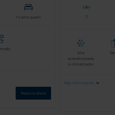
2
1
Cama queen
rmado
Aire
Tet
acondicionado
o climatizador
Más información
Reserva ahora