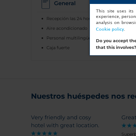
General
This site uses it
experience, persona
Recepción las 24 horas
analysis on brows
Aire acondicionado
Cookie policy
.
Personal multilingüe
Do you accept the
that this involves
Caja fuerte
Nuestros huéspedes nos r
Very friendly and cosy
Great
hotel with great location.
Superb