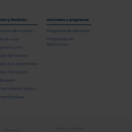
eles y Destinos
Asociados y programas
ectorio de hoteles
Programa de afiliación
as de viaje
Programas de
fidelización
eriencia NH
eles familiares
eles Eco sostenibles
eles Temáticos
tacados
rtas Hoteles Verano
eles de playa
Ahora con reseñas
Sitio seguro