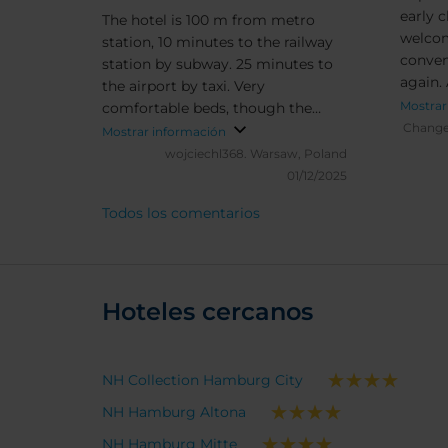
early c
The hotel is 100 m from metro
welcom
station, 10 minutes to the railway
conveni
station by subway. 25 minutes to
again.
the airport by taxi. Very
More e
Mostrar
comfortable beds, though the
Premie
Chang
rooms are small. Extremely
Mostrar información
compla
friendly Staff. A nice breakfast
wojciechl368.
Warsaw, Poland
partic
restaurant in front of the hotel.
01/12/2025
Todos los comentarios
Hoteles cercanos
NH Collection Hamburg City
NH Hamburg Altona
NH Hamburg Mitte