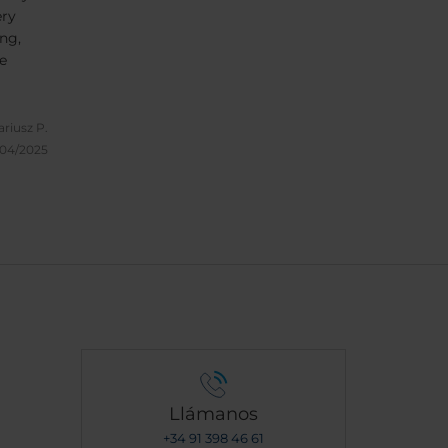
ery
ng,
e
riusz P.
/04/2025
Llámanos
+34 91 398 46 61