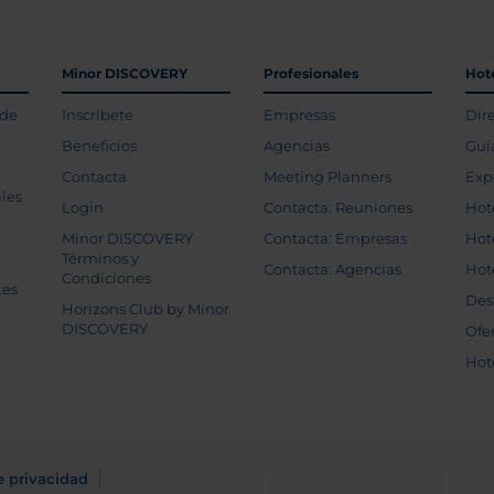
Minor DISCOVERY
Profesionales
Hot
 de
Inscríbete
Empresas
Dir
Beneficios
Agencias
Guí
Contacta
Meeting Planners
Exp
les
Login
Contacta: Reuniones
Hot
Minor DISCOVERY
Contacta: Empresas
Hot
Términos y
Contacta: Agencias
Hot
Condiciones
tes
Des
Horizons Club by Minor
DISCOVERY
Ofe
Hot
e privacidad