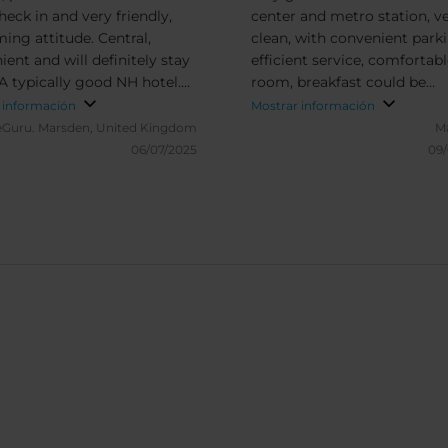
heck in and very friendly,
center and metro station, v
ing attitude. Central,
clean, with convenient parki
ent and will definitely stay
efficient service, comfortabl
 A typically good NH hotel.
room, breakfast could be
xpensive than the nearby
improved
 información
Mostrar información
r Inn but guests there
eGuru.
Marsden, United Kingdom
Ma
ined of noise (trains in
06/07/2025
09
ular) from surroundings.