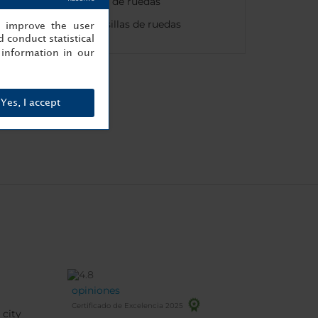
Acceso para sillas de ruedas
Ascensores para sillas de ruedas
, improve the user
 conduct statistical
information in our
Yes, I accept
opiniones
Certificado de Excelencia 2025
 city