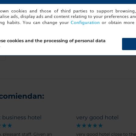
s own cookies and those of third parties to support browsing
lise ads, display ads and content relating to your preferences and
ing habits. You can change your
Configuration
or obtain more 
se cookies and the processing of personal data
?
ecomiendan:
 business hotel
very good hotel
, pleasant staff. Given an
very good hotel close to the