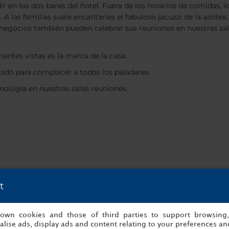
ir en los dos bares del hotel. Fuera de los horarios de comidas,
 A las familias suele encantarles el fabuloso jacuzzi de la azote
 negocios también pueden celebrar sus reuniones en nuestras sal
nantes vistas es la marca de la casa.
iado para complacer a todos los paladares.
nología en nuestras salas reuniones.
t
s own cookies and those of third parties to support browsing
lise ads, display ads and content relating to your preferences and
 ellas proporcionan unas