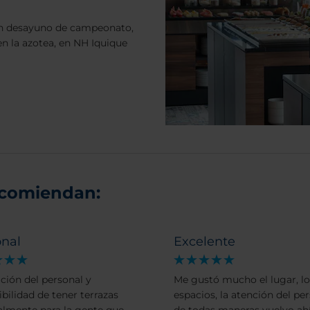
 un desayuno de campeonato,
n la azotea, en NH Iquique
ecomiendan:
onal
Excelente
ición del personal y
Me gustó mucho el lugar, lo
ibilidad de tener terrazas
espacios, la atención del per
almente para la gente que
de todas maneras vuelvo ah