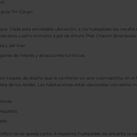
o)
 guía Sin Cargo.
ue. Dada esta envidiable ubicación, a los huéspedes les resulta se
a escasos cuatro minutos a pie de Arturo Prat Chacon Boardwalk 
ad y del mar.
gares de interés y atracciones turísticas.
 toques de diseño que le confieren un aire cosmopolita, en el 
dillera de los Andes. Las habitaciones están decoradas con estil
ulosas.
equipos.
ado.
acífico no se queda corto. A nuestros huéspedes les encanta la v