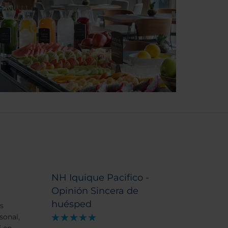
NH Iquique Pacifico -
Opinión Sincera de
huésped
s
sonal,
í en