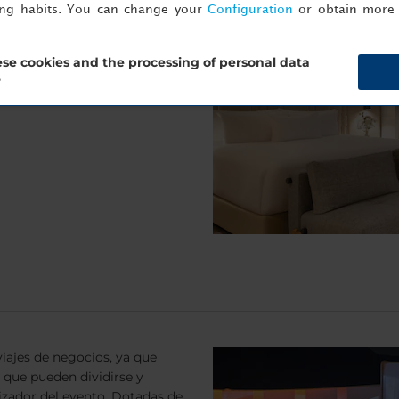
ing habits. You can change your
Configuration
or obtain more 
seis categorías diferentes de
uesto y necesidades. Nuestras
gún otro hotel de la zona.
se cookies and the processing of personal data
?
iajes de negocios, ya que
 que pueden dividirse y
nizador del evento. Dotadas de