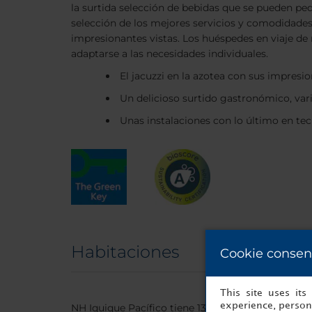
la surtida selección de bebidas que se pueden ped
selección de los mejores servicios y comodidades.
impresionantes vistas. Los huéspedes en viaje de
adaptarse a las necesidades individuales.
El jacuzzi en la azotea con sus impresio
Un delicioso surtido gastronómico, var
Unas instalaciones con lo último en tec
Habitaciones
Cookie consen
This site uses it
experience, persona
NH Iquique Pacífico tiene 134 habitaciones, todas