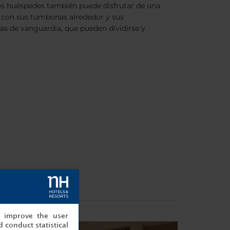
 los huéspedes también puede disfrutar de una
a, con sus tumbonas alrededor y sus
as de vanguardia, que pueden dividirse y
, improve the user
 conduct statistical