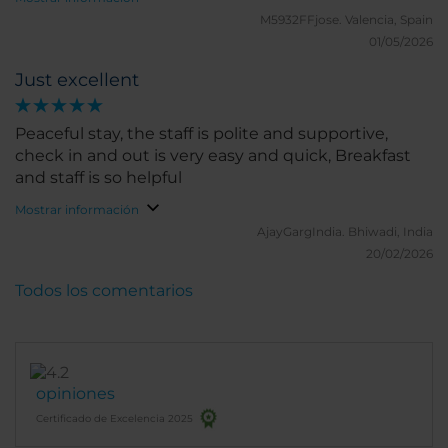
supplies provided. Check out quick and easy. To
M5932FFjose.
Valencia, Spain
remark the zero noise from street and hotel
01/05/2026
corridor. Much satisfied.
Just excellent
Peaceful stay, the staff is polite and supportive,
check in and out is very easy and quick, Breakfast
and staff is so helpful
Mostrar información
AjayGargIndia.
Bhiwadi, India
20/02/2026
Todos los comentarios
opiniones
Certificado de Excelencia 2025