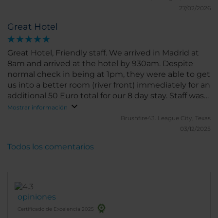
27/02/2026
Great Hotel
Great Hotel, Friendly staff. We arrived in Madrid at
8am and arrived at the hotel by 930am. Despite
normal check in being at 1pm, they were able to get
us into a better room (river front) immediately for an
additional 50 Euro total for our 8 day stay. Staff was
very knowledgeable and bilingual. On day 1 you
Mostrar información
might have to walk to the nearest metro to get a
Brushfire43.
League City, Texas
card for busses/trains, but after that there is a bus
03/12/2025
stop almost immediately outside which makes
Todos los comentarios
getting around very convenient. There are also taxi's
outside almost 24/7.
opiniones
Certificado de Excelencia 2025