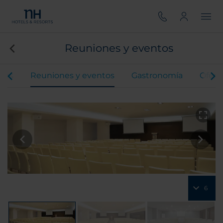
Reuniones y eventos
ones
Reuniones y eventos
Gastronomía
Ofert
6