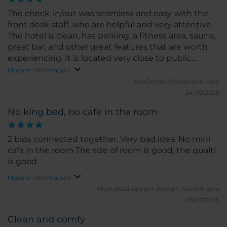
The check-in/out was seamless and easy with the
front desk staff, who are helpful and very attentive.
The hotel is clean, has parking, a fitness area, sauna,
great bar, and other great features that are worth
experiencing. It is located very close to public
transportation to easily help you navigate the other
Mostrar información
wonders of Germany. If I ever find myself in
AyeDonW.
Pordenone, Italy
Germany again, this hotel will be the first I check for
24/09/2025
availability!
No king bed, no cafe in the room
2 bids connected together. Very bad idea. No mini
cafa in the room The size of room is good, the qualti
is good
Mostrar información
Mustafa2alzahrani.
Jeddah, Saudi Arabia
09/07/2025
Clean and comfy