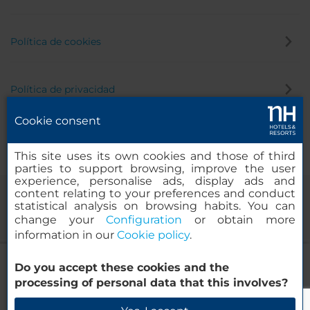
Política de cookies
Política de privacidad
Cookie consent
Canal de denuncias
This site uses its own cookies and those of third
parties to support browsing, improve the user
experience, personalise ads, display ads and
content relating to your preferences and conduct
statistical analysis on browsing habits. You can
change your
Configuration
or obtain more
information in our
Cookie policy
.
NH München Messe
Do you accept these cookies and the
© 2000-2026 MINOR HOTELS EUROPE & AMERICAS Santa Engracia,
processing of personal data that this involves?
120. 28003 Madrid, España
Verificar disponibilidad