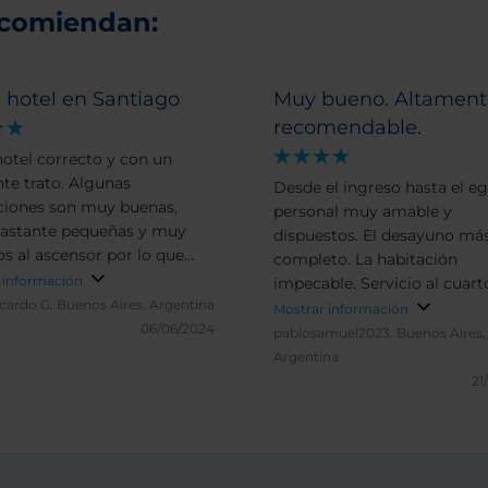
ecomiendan:
 hotel en Santiago
Muy bueno. Altament
recomendable.
hotel correcto y con un
nte trato. Algunas
Desde el ingreso hasta el eg
ciones son muy buenas,
personal muy amable y
bastante pequeñas y muy
dispuestos. El desayuno má
s al ascensor por lo que
completo. La habitación
 ser muy ruidosas.
 información
impecable. Servicio al cuart
icardo G.
Buenos Aires, Argentina
todos los días. A destacar pi
Mostrar información
06/06/2024
climatizada, solárium, gym, 
pablosamuel2023.
Buenos Aires,
Argentina
21