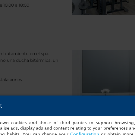
 10:00 a 18:00
n tratamiento en el spa.
omo una ducha bitérmica, un
nstalaciones
posición de los clientes
t
 10:00 a 18:00
s own cookies and those of third parties to support browsing
lise ads, display ads and content relating to your preferences and
ing habits. You can change your
Configuration
or obtain more 