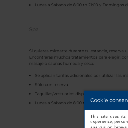
Lunes a Sabado de 8:00 to 21:00 y Domingos de
Spa
Si quieres mimarte durante tu estancia, reserva u
Encontrarás muchos tratamientos para elegir, c
masaje o saunas húmeda y seca.
Se aplican tarifas adicionales por utilizar las i
Sólo con reserva
Taquillas/vestuarios disponibles y toallas a dis
Cookie consen
Lunes a Sabado de 8:00 to 21:00 y Domingos de
This site uses it
experience, persona
analysis on brows