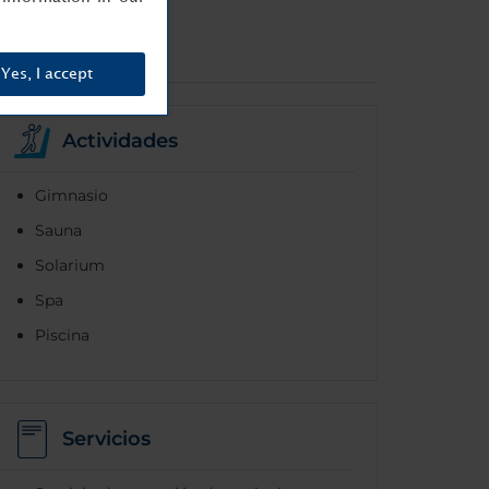
Yes, I accept
Actividades
Gimnasio
Sauna
Solarium
Spa
Piscina
Servicios