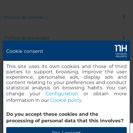
Política de cookies
Política de privacidad
Cookie consent
Canal de denuncias
This site uses its own cookies and those of third
parties to support browsing, improve the user
experience, personalise ads, display ads and
content relating to your preferences and conduct
statistical analysis on browsing habits. You can
change your
Configuration
or obtain more
information in our
Cookie policy
.
NH Weinheim
Do you accept these cookies and the
© 2000-2026 MINOR HOTELS EUROPE & AMERICAS Santa Engracia,
processing of personal data that this involves?
120. 28003 Madrid, España
Verificar disponibilidad
Yes, I accept