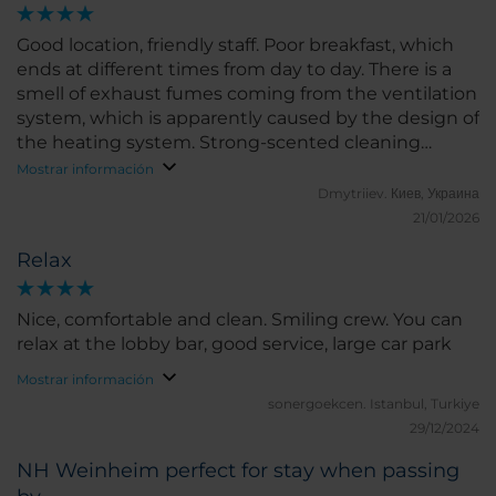
Good location, friendly staff. Poor breakfast, which
ends at different times from day to day. There is a
smell of exhaust fumes coming from the ventilation
system, which is apparently caused by the design of
the heating system. Strong-scented cleaning
products are used in the hotel. Not suitable for
Mostrar información
allergy sufferers.
Dmytriiev.
Киев, Украина
21/01/2026
Relax
Nice, comfortable and clean. Smiling crew. You can
relax at the lobby bar, good service, large car park
Mostrar información
sonergoekcen.
Istanbul, Turkiye
29/12/2024
NH Weinheim perfect for stay when passing