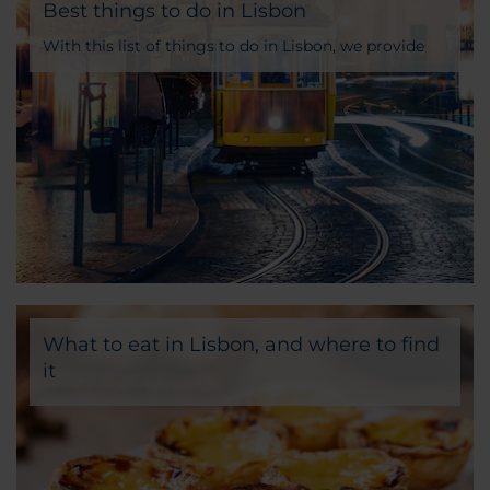
Best things to do in Lisbon
With this list of things to do in Lisbon, we provide
you a glimpse of the wonders that await…
What to eat in Lisbon, and where to find
it
If you’re heading for the Portuguese capital, you
mustn’t miss the chance to taste the most typical
recipes and dishes that the city has to offer at every
turn.