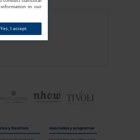
 conduct statistical
information in our
Yes, I accept
eles y Destinos
Asociados y programas
ectorio de hoteles
Programa de afiliación