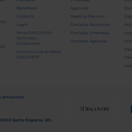
Beneficios
Agencias
Guí
Contacta
Meeting Planners
Exp
les
Login
Contacta: Reuniones
Hot
Minor DISCOVERY
Contacta: Empresas
Hot
Términos y
Contacta: Agencias
Hot
Condiciones
tes
Des
Horizons Club by Minor
DISCOVERY
Ofe
Hot
e privacidad
RICAS
Santa Engracia, 120.