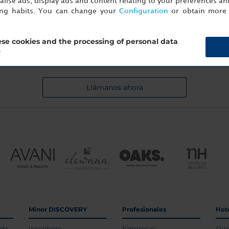
lise ads, display ads and content relating to your preferences and
ing habits. You can change your
Configuration
or obtain more 
se cookies and the processing of personal data
Llámanos
?
+34 91 398 46 61
Llámanos ahora
Minor DISCOVERY
Profesionales
Hot
 de
Inscríbete
Empresas
Dir