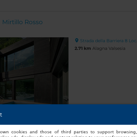
 Mirtillo Rosso
Strada della Barriera 8 Loc.
2.71 km
Alagna Valsesia
t
Mostrar información
s own cookies and those of third parties to support browsing