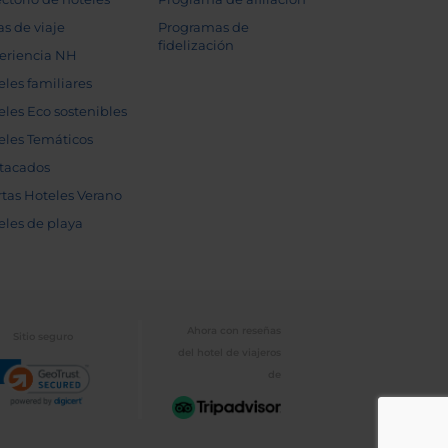
as de viaje
Programas de
fidelización
eriencia NH
eles familiares
eles Eco sostenibles
eles Temáticos
tacados
rtas Hoteles Verano
eles de playa
Ahora con reseñas
Sitio seguro
del hotel de viajeros
de