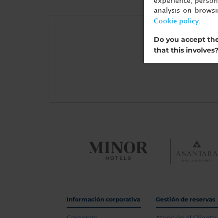
experience, persona
analysis on brows
Cookie policy
.
Do you accept the
that this involves
Información corporativa
Gestión de reservas
Corporate
Atención al Cliente