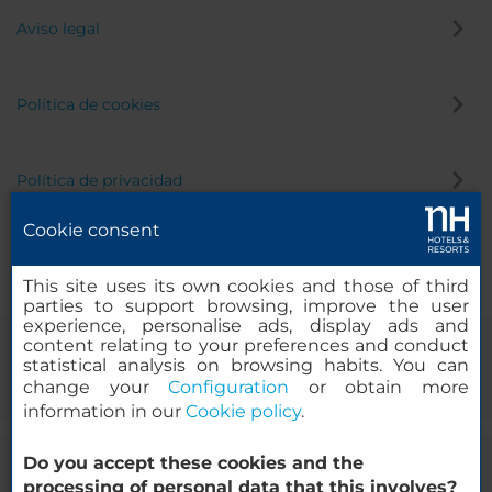
Aviso legal
Política de cookies
Política de privacidad
Cookie consent
Canal de denuncias
This site uses its own cookies and those of third
parties to support browsing, improve the user
experience, personalise ads, display ads and
content relating to your preferences and conduct
statistical analysis on browsing habits. You can
change your
Configuration
or obtain more
information in our
Cookie policy
.
Do you accept these cookies and the
© 2000-2026 MINOR HOTELS EUROPE & AMERICAS Santa Engracia,
processing of personal data that this involves?