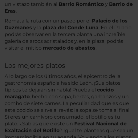
un vistazo también al
Barrio Romántico
y
Barrio de
Eras
.
Remata la ruta con un paseo por el
Palacio de los
Guzmanes
y la
plaza del Conde Luna
. En el Palacio
podrás observar en la tercera planta una increíble
galería de arcos acristalados y, en la plaza, podrás
visitar el mítico
mercado de abastos
.
Los mejores platos
A lo largo de los últimos años, el epicentro de la
gastronomía española ha sido León. ¡Sus platos
típicos te dejarán sin habla! Prueba el
cocido
maragato
, hecho con sopa, berzas, garbanzos y un
combo de siete carnes. La peculiaridad que es que
este cocido se sirve al revés: la sopa se toma al final.
Si eres un carnívoro consumado, el botillo es tu
plato. ¿Sabías que existe un
Festival Nacional de
Exaltación del Botillo
? Igual te planteas que sea un
imprescindible en tu agenda. Volviendo a los platos